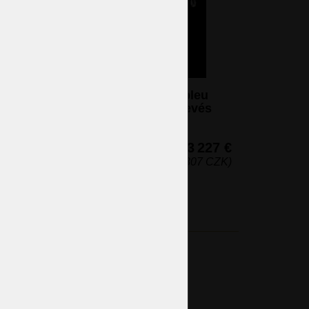
Lustre à 16 branches en cristal bleu
saphir pour les plafonds plus élevés
16 ampoules (non incluses)
130 x 80 cm (h x l)
3 227 €
(78 307 CZK)