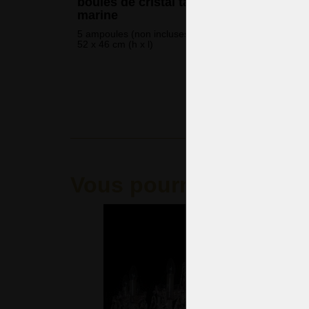
boules de cristal taillé bleu aigue-
marine
5 ampoules (non incluses)
52 x 46 cm (h x l)
372 
(9 031 CZK
Vous pourriez aimer