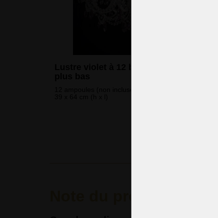
Lustre violet à 12 bras pour un plafond
plus bas
12 ampoules (non incluses)
39 x 64 cm (h x l)
2 001 
(48 564 CZK
Note du produit