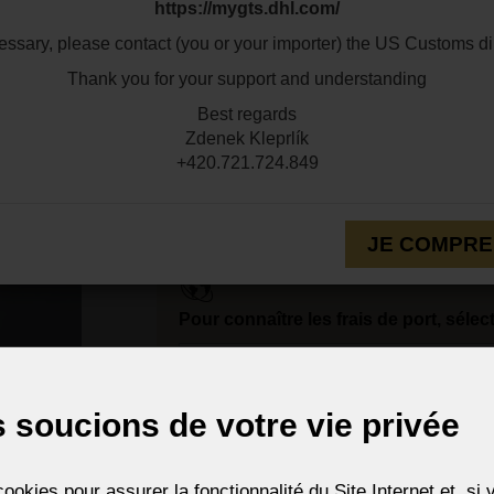
https://mygts.dhl.com/
Couleur métal:
silver
Code prod
cessary, please contact (you or your importer) the US Customs dir
WN121052
Thank you for your support and understanding
Superbe grande applique décorative en ver
achetées avec des lustres dans le même de
Best regards
grande applique murale dans une couleur 
Zdenek Kleprlík
violette peut être nuancée). Ce luminaire c
+420.721.724.849
par exemple, aux entrées des maisons où il
Les tons plus froids du violet et du bleu d
brillant.
JE COMPR
Pour connaître les frais de port, sélec
 soucions de votre vie privée
Services de messagerie (UPS, TNT, F
ookies pour assurer la fonctionnalité du Site Internet et, s