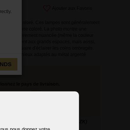
uit:
Ajouter aux Favoris
ectly.
101
re soufflé coloré. Ces lampes sont généralement
sign de verre coloré. La photo montre une
violette légèrement nuancée (même la couleur
oloré convient aux grands espaces, mais aussi,
 est nécessaire d'éclairer les coins ombragés.
u verre sont mieux adaptés au métal argenté
ENDS
tionnez le pays de livraison.
Le prix de
l'expédition:
edEx)
31 €
(752 CZK)
i vous nous donnez votre