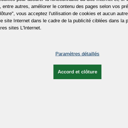
Poste tchèque, transport aérien (EMS)
 entre autres, améliorer le contenu des pages selon vos pré
La plupart des lustres sont généralement exp
lôture", vous acceptez l'utilisation de cookies et aucun aut
Statut d'expédition actuel de ce produit:
4 - 6
tre site Internet dans le cadre de la publicité ciblées dans la
res sites L'Internet.
705 €
(17 107 CZK)
Paramètres détaillés
Prix hors TVA. La taxe sera mise à jour lor
facturation et d'expédition.
Accord et clôture
Pour personnaliser ce lustre
Vous souhaitez personnaliser ce lustre ?
pouvons ajuster la taille du lustre, le nom
d'ampoules, le type et la couleur des pend
la couleur du métal, la longueur de la su
et plus encore.