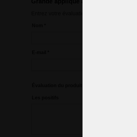
Grande applique à 5 branches avec c
Entrez votre évaluation
Nom
*
E-mail
*
Évaluation du produit
*
Les positifs