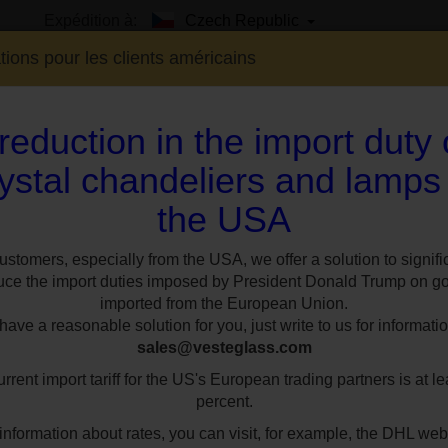
Expédition à:
Czech Republic
tions pour les clients américains
reduction in the import duty
ystal chandeliers and lamps
the USA
EXPO
SUR MESURE
STYLES
CHAMBR
ppliques à bras en verre
Verre coloré des appliques murales
ustomers, especially from the USA, we offer a solution to signifi
uce the import duties imposed by President Donald Trump on g
 tulipées - Délicate améthyste
imported from the European Union.
ave a reasonable solution for you, just write to us for informatio
Grande applique 
sales@vesteglass.com
coupes en verre tu
rrent import tariff for the US's European trading partners is at le
percent.
améthyste
information about rates, you can visit, for example, the DHL web