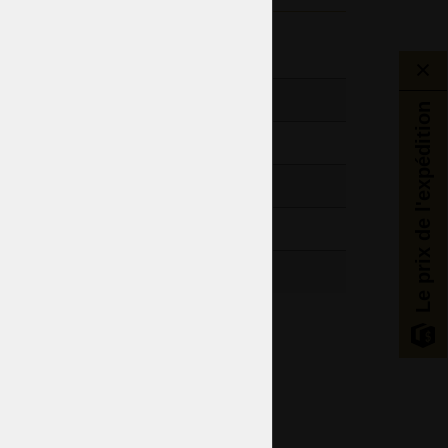
entaires
/ 21,65“
Le prix de l'expédition
/ 16,93“
13,23lb
Chambre à coucher
Salon
Salle
Verre coloré et cémenté