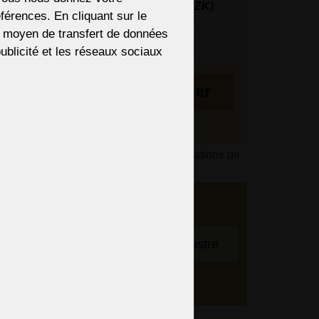
23 €
(558 CZK)
férences. En cliquant sur le
édiés en 3 jours.
En savoir plus sur la livraison
re moyen de transfert de données
 semaines
 publicité et les réseaux sociaux
Au panier
s du paiement en fonction de vos informations de
 Nous
bre
Pour ajuster le lustre
entifs,
spension