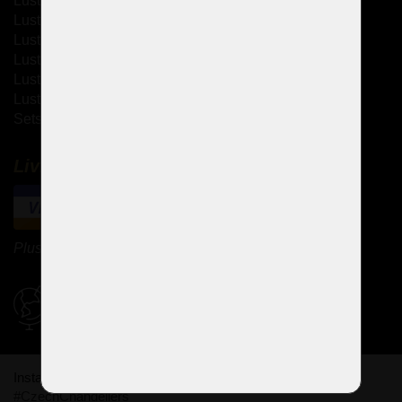
Lustres à bras métallique
Lustres à bras en verre
Lustres thérésiennes
Lustres en laiton moulé
Lustres à strass
Lustres design
Sets de design
Livraison et paiement
Plus de méthodes de paiement
Politique d'expédition
Instagram
forographie de vos lustres. Utiliser un hashtag
#CzechChandeliers