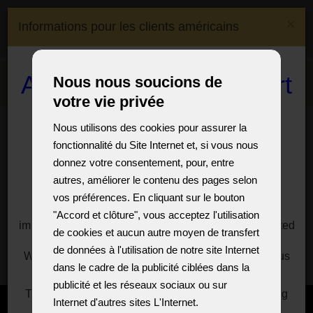
(0)
×
Informations pour les clients américains
(0)
CS
EN
DE
FR
Expédition à:
Czech
A reduction in the import
Nous nous soucions de
Menu
Republic
votre vie privée
duty on crystal
Mes préférés
Nous utilisons des cookies pour assurer la
chandeliers and lamps
fonctionnalité du Site Internet et, si vous nous
to the USA
donnez votre consentement, pour, entre
autres, améliorer le contenu des pages selon
For customers, especially from the USA, we offer a
vos préférences. En cliquant sur le bouton
Dans l'e-shop
solution to significantly reduce the import duties
"Accord et clôture", vous acceptez l'utilisation
imposed by President Donald Trump on goods imported
de cookies et aucun autre moyen de transfert
from the European Union.
Dans les démos
de données à l'utilisation de notre site Internet
We have a reasonable solution for you, just write to us
dans le cadre de la publicité ciblées dans la
for information at:
sales@vesteglass.com
publicité et les réseaux sociaux ou sur
The current import tariff for the US's European trading
Internet d'autres sites L'Internet.
partners is at least ten percent.