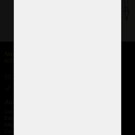
Nous vendons des lustres en cristal
tchèques partout dans le monde
sales@czechchandeliers.com
+420 721 724 849
Aide
Livraison des produits
Enlèvement personnel des marchandises
FAQ - Questions fréquemment posées
Conditions générales de vente