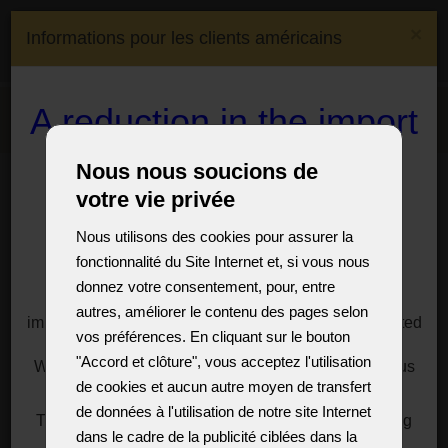
(0)
×
Informations pour les clients américains
(0)
CS
EN
DE
FR
Expédition à:
Czech
A reduction in the import
Menu
Republic
duty on crystal
Sur mesure
Ajustement du lustre existant de l'eshop
Nous nous soucions de
chandeliers and lamps
Design et taille des ornements des lustres
votre vie privée
to the USA
Nous utilisons des cookies pour assurer la
Types et qualités
fonctionnalité du Site Internet et, si vous nous
For customers, especially from the USA, we offer a
donnez votre consentement, pour, entre
de base des
solution to significantly reduce the import duties
autres, améliorer le contenu des pages selon
imposed by President Donald Trump on goods imported
vos préférences. En cliquant sur le bouton
ornements de
from the European Union.
"Accord et clôture", vous acceptez l'utilisation
We have a reasonable solution for you, just write to us
de cookies et aucun autre moyen de transfert
for information at:
sales@vesteglass.com
lustres
de données à l'utilisation de notre site Internet
The current import tariff for the US's European trading
dans le cadre de la publicité ciblées dans la
partners is at least ten percent.