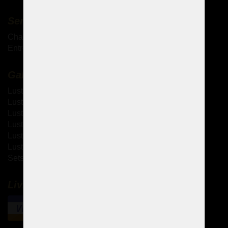
Services complémentaires
Chandeliers antiques
Entretien des lustres en cristal
Galerie
Lustres à bras métallique
Lustres à bras en verre
Lustres thérésiennes
Lustres en laiton moulé
Lustres à strass
Lustres design
Sets de design
Livraison et paiement