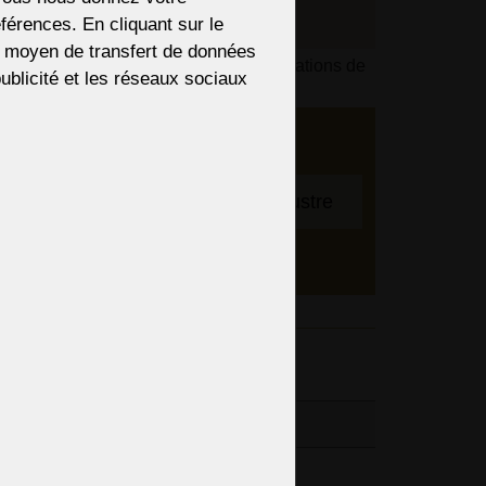
férences. En cliquant sur le
re moyen de transfert de données
s du paiement en fonction de vos informations de
 publicité et les réseaux sociaux
 Nous
bre
Pour ajuster le lustre
entifs,
spension
entaires
4cm / 17,32“
1cm / 16,14“