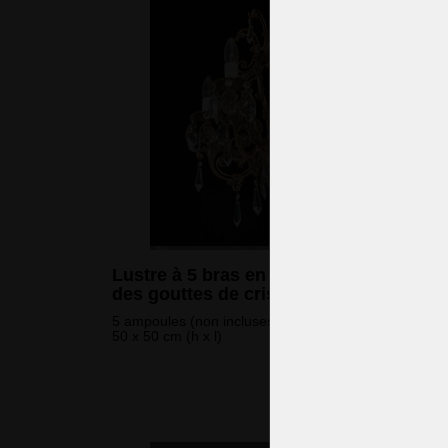
Lustre à 5 bras en laiton moulé avec
des gouttes de cristal taillé
5 ampoules (non incluses)
50 x 50 cm (h x l)
835 
(20 226 CZK