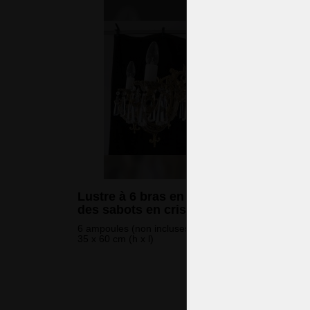
Lustre à 6 bras en laiton moulé avec
des sabots en cristal taillé
6 ampoules (non incluses)
35 x 60 cm (h x l)
835 
(20 226 CZK