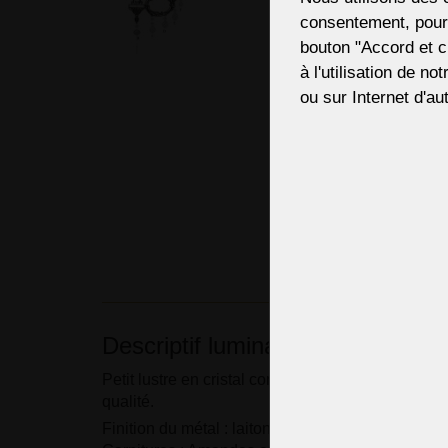
consentement, pour,
bouton "Accord et c
à l'utilisation de no
ou sur Internet d'aut
Descriptif luminaire
Petit lustre en cristal composé de pièces en lait
qualité.
Finition du métal : laiton doré brillant