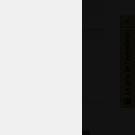
kg / 19,84lb
Le prix de l'expédition
old
Salle à manger
Salle de bain
Chambres d'hôtel
Style victorien