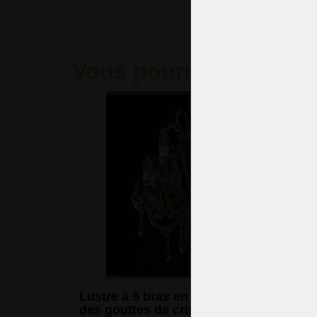
Vous pourriez aimer
Lustre à 5 bras en laiton moulé avec
des gouttes de cristal taillé