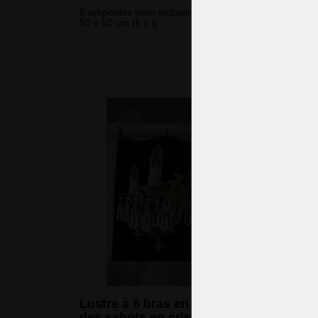
5 ampoules (non incluses)
50 x 50 cm (h x l)
835 
(20 226 CZK
Lustre à 6 bras en laiton moulé avec
des sabots en cristal taillé