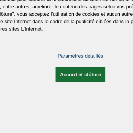
(20 194 CZK)
 entre autres, améliorer le contenu des pages selon vos pré
lôture", vous acceptez l'utilisation de cookies et aucun aut
Prix hors TVA. La taxe sera mise à jour lor
tre site Internet dans le cadre de la publicité ciblées dans la
facturation et d'expédition.
res sites L'Internet.
Pour personnaliser ce lustre
Vous souhaitez personnaliser ce lustre ?
pouvons ajuster la taille du lustre, le nom
Paramètres détaillés
d'ampoules, le type et la couleur des pend
la couleur du métal, la longueur de la su
et plus encore.
Accord et clôture
Dimensions et infos complém
on moulé de
Hauteur:
4
Largeur:
4