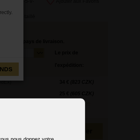
uit:
16476-5-V-
Ajouter aux Favoris
ectly.
en cristal taillé
tionnez le pays de livraison.
Le prix de
l'expédition:
ENDS
edEx)
34 €
(823 CZK)
25 €
(605 CZK)
édiés en 3 jours.
En savoir plus sur la livraison
maines
Au panier
i vous nous donnez votre