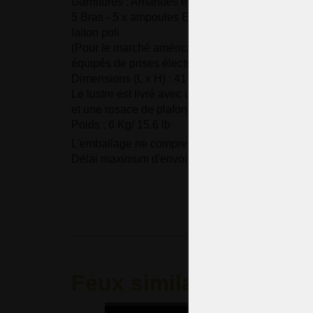
Garnitures : Amandes en cristal taillé 24% PbO
5 Bras - 5 x ampoules E14 40 watts - tubes de r
laiton poli
(Pour le marché américain, les luminaires sont 
équipés de prises électriques E12, 120 V, 50/60 
Dimensions (L x H) : 41 x 44 cm (mesurées sans 
Le lustre est livré avec une chaîne décorative m
et une rosace de plafond.
Poids : 6 Kg/ 15.6 lb
L'emballage ne comprend pas les ampoules.
Délai maximum d'envoi : 21 jours.
Feux similaires