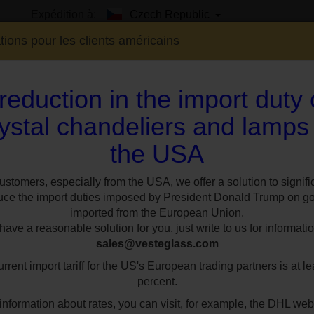
Expédition à:
Czech Republic
tions pour les clients américains
reduction in the import duty
ystal chandeliers and lamps
the USA
EXPO
SUR MESURE
STYLES
CHAMBR
Lustre à 5 bras en laiton moulé avec amandes en cristal et tubes de recouvr
ustomers, especially from the USA, we offer a solution to signifi
uce the import duties imposed by President Donald Trump on g
imported from the European Union.
Lustre à 5 bras e
ave a reasonable solution for you, just write to us for informatio
sales@vesteglass.com
amandes en crista
rrent import tariff for the US's European trading partners is at le
recouvrement en l
percent.
information about rates, you can visit, for example, the DHL web