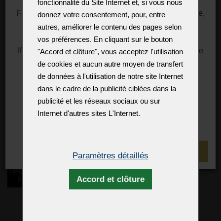
fonctionnalité du Site Internet et, si vous nous
For information about rates, you can visit, for example,
donnez votre consentement, pour, entre
the DHL website.
autres, améliorer le contenu des pages selon
https://mygts.dhl.com/
vos préférences. En cliquant sur le bouton
If necessary, please contact (you or your importer) the
"Accord et clôture", vous acceptez l'utilisation
US Customs directly.
de cookies et aucun autre moyen de transfert
de données à l'utilisation de notre site Internet
Thank you for your support and understanding
dans le cadre de la publicité ciblées dans la
Best regards
publicité et les réseaux sociaux ou sur
Zdenek Kleprlík
Internet d'autres sites L'Internet.
+420.721.724.849
JE COMPRENDS
Paramètres détaillés
Accord et clôture