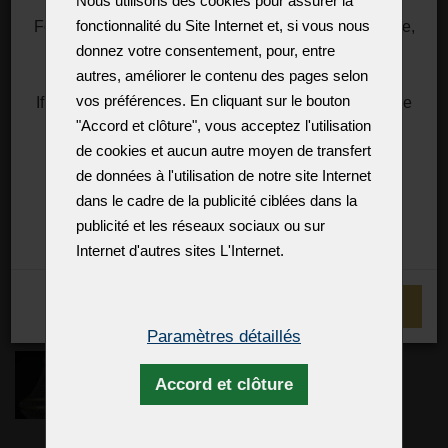
Nous utilisons des cookies pour assurer la
fonctionnalité du Site Internet et, si vous nous
For information about rates, you can visit, for example,
the DHL website.
donnez votre consentement, pour, entre
https://mygts.dhl.com/
autres, améliorer le contenu des pages selon
vos préférences. En cliquant sur le bouton
If necessary, please contact (you or your importer) the
US Customs directly.
"Accord et clôture", vous acceptez l'utilisation
de cookies et aucun autre moyen de transfert
Thank you for your support and understanding
de données à l'utilisation de notre site Internet
Best regards
dans le cadre de la publicité ciblées dans la
Zdenek Kleprlík
publicité et les réseaux sociaux ou sur
+420.721.724.849
Internet d'autres sites L'Internet.
JE COMPRENDS
Paramètres détaillés
Accord et clôture