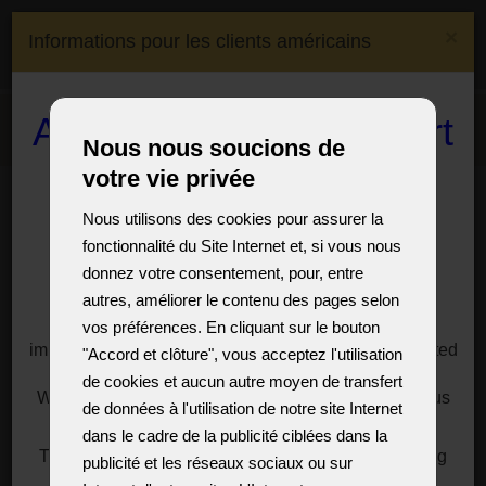
(0)
×
Informations pour les clients américains
(0)
CS
EN
DE
FR
Expédition à:
Czech
A reduction in the import
Menu
Republic
Nous nous soucions de
duty on crystal
votre vie privée
Salle d'exposition
Murano style chandeliers
chandeliers and lamps
Nous utilisons des cookies pour assurer la
Lustres artistiques
fonctionnalité du Site Internet et, si vous nous
to the USA
donnez votre consentement, pour, entre
réalisés par des
autres, améliorer le contenu des pages selon
For customers, especially from the USA, we offer a
solution to significantly reduce the import duties
vos préférences. En cliquant sur le bouton
verriers tchèques
imposed by President Donald Trump on goods imported
"Accord et clôture", vous acceptez l'utilisation
from the European Union.
de cookies et aucun autre moyen de transfert
We have a reasonable solution for you, just write to us
dans le style
de données à l'utilisation de notre site Internet
for information at:
sales@vesteglass.com
dans le cadre de la publicité ciblées dans la
MURANO
The current import tariff for the US's European trading
publicité et les réseaux sociaux ou sur
partners is at least ten percent.