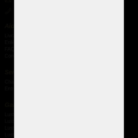
+420 721 724 849
Aide
Livraison des produits
Enlèvement personnel des marchandises
FAQ - Questions fréquemment posées
Conditions générales de vente
Services complémentaires
Chandeliers antiques
Entretien des lustres en cristal
Galerie
Lustres à bras métallique
Lustres à bras en verre
Lustres thérésiennes
Lustres en laiton moulé