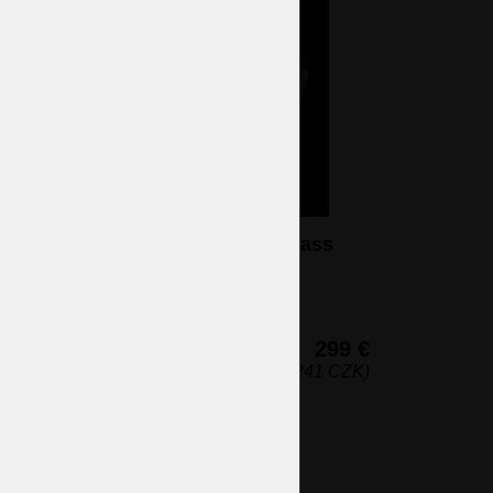
Applique à 2 bras en cristal à strass
avec un bras en métal - Laiton
ANTIQUE
2 ampoules (non incluses)
25 x 44 cm (h x l)
299 €
(7 241 CZK)