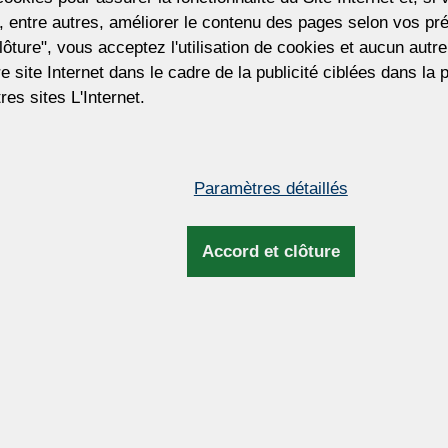
Poste tchèque, transport aérien (EMS)
 entre autres, améliorer le contenu des pages selon vos pré
La plupart des lustres sont généralement exp
lôture", vous acceptez l'utilisation de cookies et aucun aut
Statut d'expédition actuel de ce produit:
10 - 
tre site Internet dans le cadre de la publicité ciblées dans la
res sites L'Internet.
824 €
(19 921 CZK)
Paramètres détaillés
Prix hors TVA. La taxe sera mise à jour lor
facturation et d'expédition.
Accord et clôture
Pour personnaliser ce lustre
Vous souhaitez personnaliser ce lustre ?
pouvons ajuster la taille du lustre, le nom
d'ampoules, le type et la couleur des pend
la couleur du métal, la longueur de la su
et plus encore.