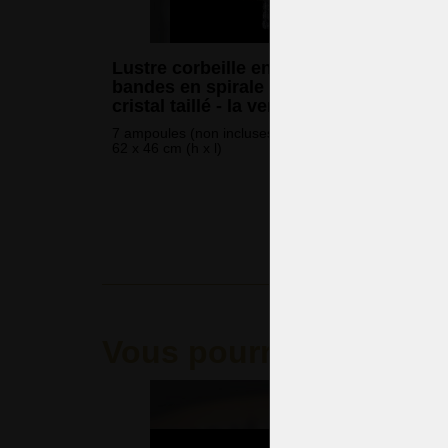
Lustre corbeille en cristal avec trois
bandes en spirale avec des perles en
cristal taillé - la version classique
7 ampoules (non incluses)
62 x 46 cm (h x l)
1 084 
(26 228 CZK
Vous pourriez aimer