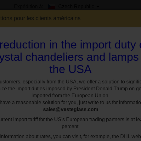
Expédition à:
Czech Republic
tions pour les clients américains
reduction in the import duty
ystal chandeliers and lamps
the USA
EXPO
SUR MESURE
STYLES
CHAMBR
Lustre corbeille en cristal avec deux bandes en spirale avec perles en cristal taill
ustomers, especially from the USA, we offer a solution to signifi
uce the import duties imposed by President Donald Trump on g
imported from the European Union.
Lustre corbeille e
ave a reasonable solution for you, just write to us for informatio
sales@vesteglass.com
bandes en spirale
rrent import tariff for the US's European trading partners is at le
cristal taillé - ve
percent.
inférieur
information about rates, you can visit, for example, the DHL web