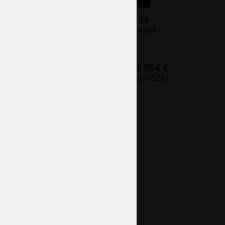
Lustre en cristal à panier large à 15
ampoules avec pierres de Swarovski -
Laiton marron
15 ampoules (non incluses)
43 x 81 cm (h x l)
2 854 €
(69 050 CZK)