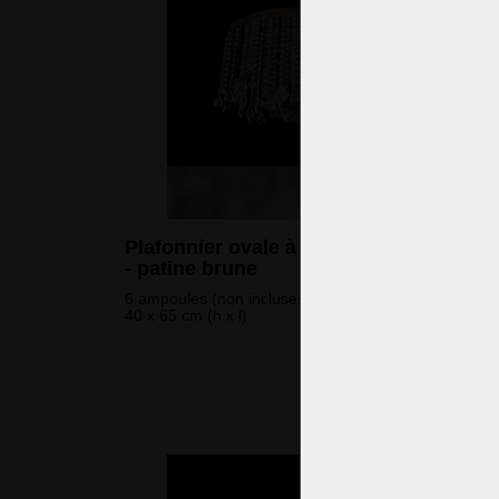
Plafonnier ovale à 6 ampoules à strass
- patine brune
6 ampoules (non incluses)
40 x 65 cm (h x l)
1 131 
(27 361 CZK