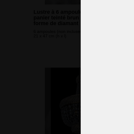
Lustre à 6 ampoules en cristal de
panier teinté brun avec cristaux en
forme de diamant
6 ampoules (non incluses)
21 x 47 cm (h x l)
591 
(14 290 CZK