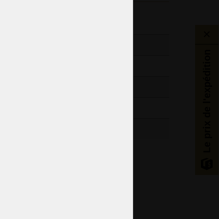
entaires
m / 14,57“
Le prix de l'expédition
m / 18,11“
 / 15,43lb
ik
Salle à manger
Chambre à coucher
Salon
Chambres d'hôtel