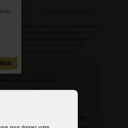
ectly.
uit:
7100-7-
Ajouter aux Favoris
mm
 look plus moderne. Cette lampe corbeille design
est-à-dire aussi bien dans les espaces plus
modernes. Les bandes décoratives du lustre
me de spirale donnent à la lampe une touche
usieurs tailles et finitions de pièces
ENDS
tionnez le pays de livraison.
Le prix de
l'expédition:
edEx)
32 €
(774 CZK)
i vous nous donnez votre