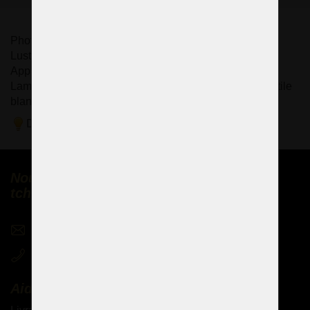
Photos :
Lustre en fonte de luxe à 8 et 18 bras.
Applique murale moulée à 3 bras
Lampe de table massive en fonte avec abat-jour en textile
blanc - 1x ampoule E27
Démonstration de traitements de surface du métal
Nous vendons des lustres en cristal
tchèques partout dans le monde
sales@czechchandeliers.com
+420 721 724 849
Aide