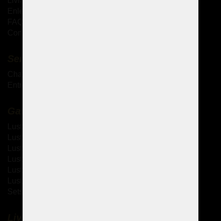
Livraison des produits
Enlèvement personnel des marchandises
FAQ - Questions fréquemment posées
Conditions générales de vente
Services complémentaires
Chandeliers antiques
Entretien des lustres en cristal
Galerie
Lustres à bras métallique
Lustres à bras en verre
Lustres thérésiennes
Lustres en laiton moulé
Lustres à strass
Lustres design
Sets de design
Livraison et paiement