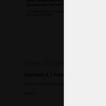
avec amandes en cristal taillé
(couvercle en verre du bol en laiton)
3 ampoules (non incluses)
22 x 30 cm (h x l)
289 
(6 995 CZK
Note du produit
Applique à 3 bras en laiton moulé av
Entrez votre évaluation
Nom
*