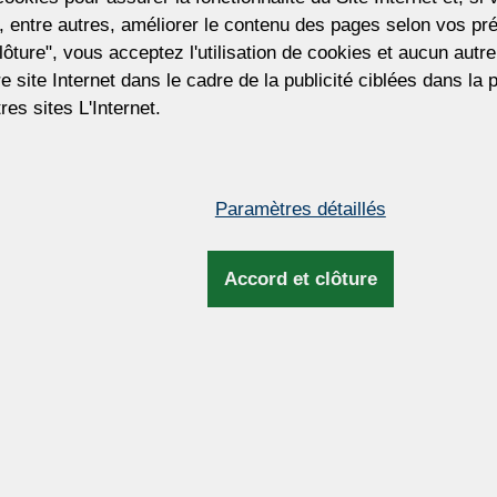
(13 554 CZK)
 entre autres, améliorer le contenu des pages selon vos pré
lôture", vous acceptez l'utilisation de cookies et aucun aut
Prix hors TVA. La taxe sera mise à jour lor
tre site Internet dans le cadre de la publicité ciblées dans la
facturation et d'expédition.
res sites L'Internet.
Pour personnaliser ce lustre
Vous souhaitez personnaliser ce lustre ?
pouvons ajuster la taille du lustre, le nom
Paramètres détaillés
d'ampoules, le type et la couleur des pend
la couleur du métal, la longueur de la su
et plus encore.
Accord et clôture
Dimensions et infos complém
e cristal taillé
Hauteur:
45cm / 1
Largeur:
43cm / 1