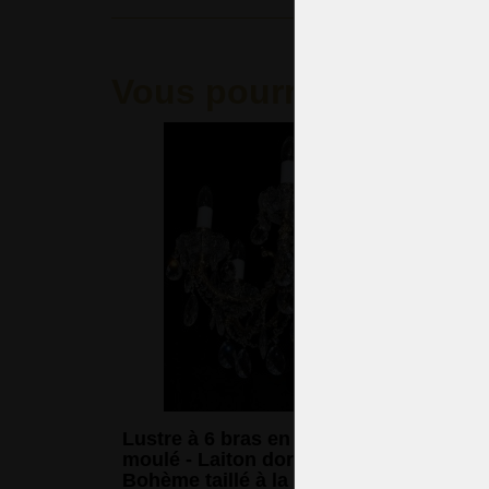
Vous pourriez aimer
Lustre à 6 bras en cristal de laiton
moulé - Laiton doré & PK500 de
Bohème taillé à la main