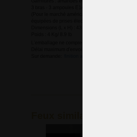
Garnitures : amandes en cristal taillé
3 bras - 3 ampoules E14 40 watts
(Pour le marché américain, les lampes sont aut
équipées de prises électriques E12, 120 V, 50/60
Dimensions (L x H) : 43 x 45 cm/ 17.6 "x18.4"
Poids : 4 Kg/ 8.9 lb
L'emballage ne comprend pas les ampoules.
Délai maximum d'envoi : 21 jours.
Sur demande:
finition argentée
.
Feux similaires