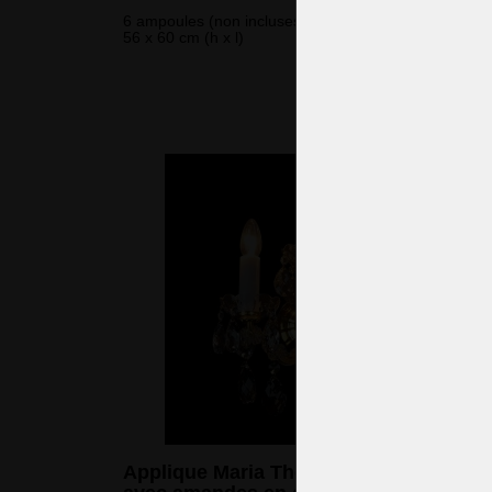
6 ampoules (non incluses)
56 x 60 cm (h x l)
1 436 
(34 771 CZK
Applique Maria Theresa à 3 flammes