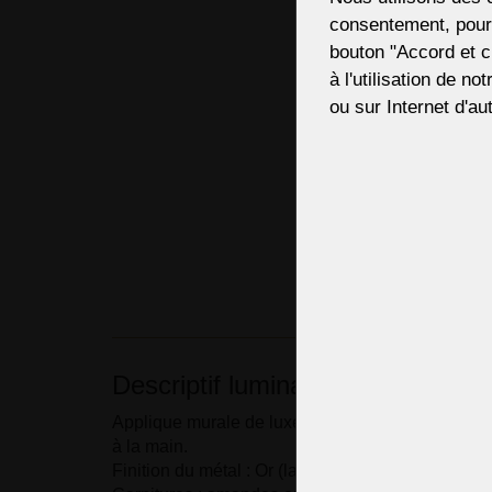
consentement, pour,
bouton "Accord et c
à l'utilisation de no
ou sur Internet d'aut
Descriptif luminaire
Applique murale de luxe en laiton moulé et verre d
à la main.
Finition du métal : Or (laiton moulé poli)