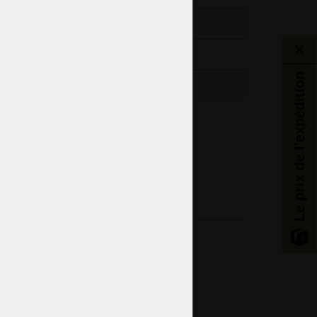
02lb
Le prix de l'expédition
Salon
Chambres d'hôtel
uxe PK500 coupé à la main