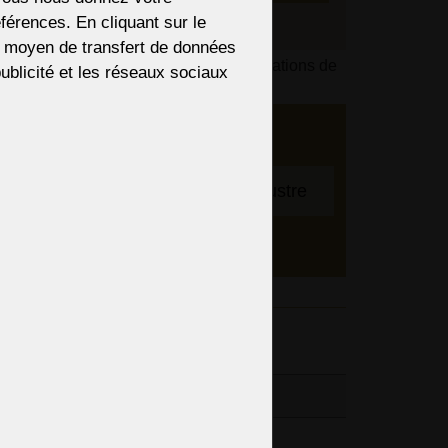
férences. En cliquant sur le
re moyen de transfert de données
s du paiement en fonction de vos informations de
 publicité et les réseaux sociaux
 Nous
bre
Pour ajuster le lustre
entifs,
spension
entaires
7,72“
6,93“