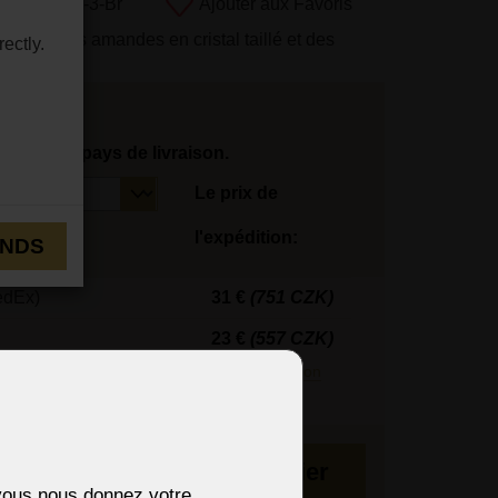
uit:
26438-3-Br
Ajouter aux Favoris
lé avec des amandes en cristal taillé et des
ectly.
tionnez le pays de livraison.
Le prix de
l'expédition:
ENDS
edEx)
31 €
(751 CZK)
23 €
(557 CZK)
édiés en 3 jours.
En savoir plus sur la livraison
maines
Au panier
i vous nous donnez votre