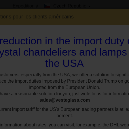
Expédition à:
Czech Republic
tions pour les clients américains
reduction in the import duty
ystal chandeliers and lamps
the USA
EXPO
SUR MESURE
STYLES
CHAMBR
ppliques en laiton coulé
Applique à 3 bras en laiton moulé avec PK500 amande
ustomers, especially from the USA, we offer a solution to signifi
uce the import duties imposed by President Donald Trump on g
imported from the European Union.
Applique à 3 bras
ave a reasonable solution for you, just write to us for informatio
sales@vesteglass.com
avec PK500 amande
rrent import tariff for the US's European trading partners is at le
main et en cristal
percent.
information about rates, you can visit, for example, the DHL web