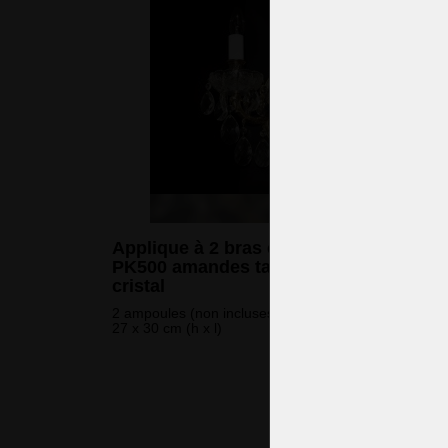
Applique à 2 bras en laiton moulé avec
PK500 amandes taillées à la main et en
cristal
2 ampoules (non incluses)
27 x 30 cm (h x l)
452 
(10 953 CZK