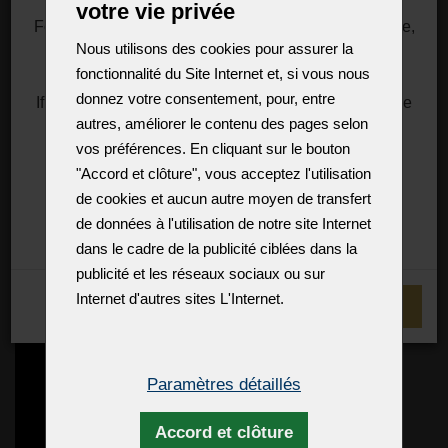
votre vie privée
For information about rates, you can visit, for example,
Nous utilisons des cookies pour assurer la
the DHL website.
https://mygts.dhl.com/
fonctionnalité du Site Internet et, si vous nous
zpět na Style
donnez votre consentement, pour, entre
If necessary, please contact (you or your importer) the
LUXE PK500 COUPÉ À LA MAIN
autres, améliorer le contenu des pages selon
US Customs directly.
vos préférences. En cliquant sur le bouton
Thank you for your support and understanding
"Accord et clôture", vous acceptez l'utilisation
Best regards
de cookies et aucun autre moyen de transfert
Zdenek Kleprlík
de données à l'utilisation de notre site Internet
+420.721.724.849
POUR OUVRIR LE FILTRE
dans le cadre de la publicité ciblées dans la
publicité et les réseaux sociaux ou sur
Internet d'autres sites L'Internet.
JE COMPRENDS
Paramètres détaillés
Accord et clôture