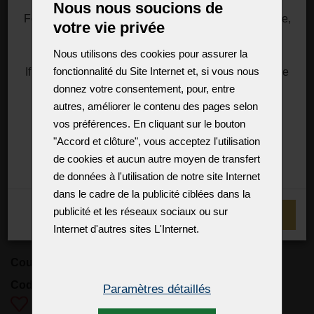
Nous nous soucions de
For information about rates, you can visit, for example,
votre vie privée
the DHL website.
https://mygts.dhl.com/
Nous utilisons des cookies pour assurer la
fonctionnalité du Site Internet et, si vous nous
If necessary, please contact (you or your importer) the
US Customs directly.
donnez votre consentement, pour, entre
autres, améliorer le contenu des pages selon
Thank you for your support and understanding
vos préférences. En cliquant sur le bouton
Best regards
"Accord et clôture", vous acceptez l'utilisation
Zdenek Kleprlík
de cookies et aucun autre moyen de transfert
+420.721.724.849
de données à l'utilisation de notre site Internet
dans le cadre de la publicité ciblées dans la
publicité et les réseaux sociaux ou sur
JE COMPRENDS
Internet d'autres sites L'Internet.
Couleur métal:
gold
Code produit:
N-0280-3-S
Paramètres détaillés
Ajouter aux Favoris