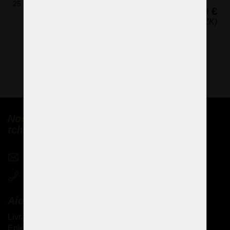
25 x 32 cm (h x l)
259 €
(6 286 CZK)
Nous vendons des lustres en cristal
tchèques partout dans le monde
sales@czechchandeliers.com
+420 721 724 849
Aide
Livraison des produits
Enlèvement personnel des marchandises