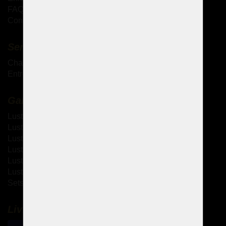
FAQ - Questions fréquemment posées
Conditions générales de vente
Services complémentaires
Chandeliers antiques
Entretien des lustres en cristal
Galerie
Lustres à bras métallique
Lustres à bras en verre
Lustres thérésiennes
Lustres en laiton moulé
Lustres à strass
Lustres design
Sets de design
Livraison et paiement