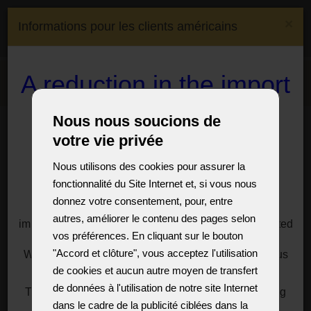
(0)
×
Informations pour les clients américains
(0)
CS
EN
DE
FR
Expédition à:
Czech
A reduction in the import
Menu
Republic
duty on crystal
Lampes
Lampes de design
Nous nous soucions de
chandeliers and lamps
Lampes de design - Appliques murales
votre vie privée
to the USA
Nous utilisons des cookies pour assurer la
fonctionnalité du Site Internet et, si vous nous
For customers, especially from the USA, we offer a
Chandeliers
donnez votre consentement, pour, entre
solution to significantly reduce the import duties
autres, améliorer le contenu des pages selon
imposed by President Donald Trump on goods imported
vos préférences. En cliquant sur le bouton
from the European Union.
"Accord et clôture", vous acceptez l'utilisation
We have a reasonable solution for you, just write to us
zpět na Lampes de design
for information at:
sales@vesteglass.com
de cookies et aucun autre moyen de transfert
LAMPES DE DESIGN - APPLIQUES
de données à l'utilisation de notre site Internet
The current import tariff for the US's European trading
MURALES
dans le cadre de la publicité ciblées dans la
partners is at least ten percent.