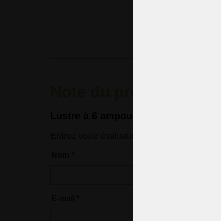
(4 255 CZK
Note du produit
Lustre à 6 ampoules en cristal à pan
Entrez votre évaluation
Nom
*
E-mail
*