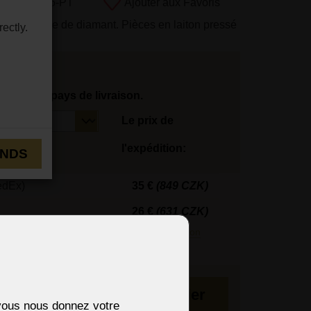
uit:
7140-6-PT
Ajouter aux Favoris
res en forme de diamant. Pièces en laiton pressé
ectly.
tionnez le pays de livraison.
Le prix de
l'expédition:
ENDS
edEx)
35 €
(849 CZK)
26 €
(631 CZK)
édiés en 3 jours.
En savoir plus sur la livraison
maines
Au panier
i vous nous donnez votre