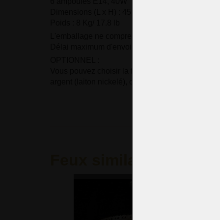
6 ampoules E14, 40W
Dimensions (L x H) : 45 x 30 cm/ 18.4 "x12.2".
Poids : 8 Kg/ 17.8 lb
L'emballage ne comprend pas les ampoules.
Délai maximum d'envoi : 14 jours.
OPTIONNEL :
Vous pouvez choisir la finition du métal :
laiton t
argent (laiton nickelé), ou laiton doré.
Feux similaires