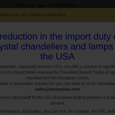
Expédition à:
Czech Republic
tions pour les clients américains
reduction in the import duty
ystal chandeliers and lamps
the USA
EXPO
SUR MESURE
STYLES
CHAMBR
Lustre à 6 ampoules en cristal à panier monté en surface avec le miroir en verre 
ustomers, especially from the USA, we offer a solution to signifi
uce the import duties imposed by President Donald Trump on g
imported from the European Union.
Lustre à 6 ampoul
ave a reasonable solution for you, just write to us for informatio
sales@vesteglass.com
panier monté en s
rrent import tariff for the US's European trading partners is at le
miroir en verre - 
percent.
information about rates, you can visit, for example, the DHL web