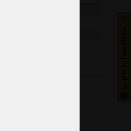
10kg / 22,05lb
6
Le prix de l'expédition
antik