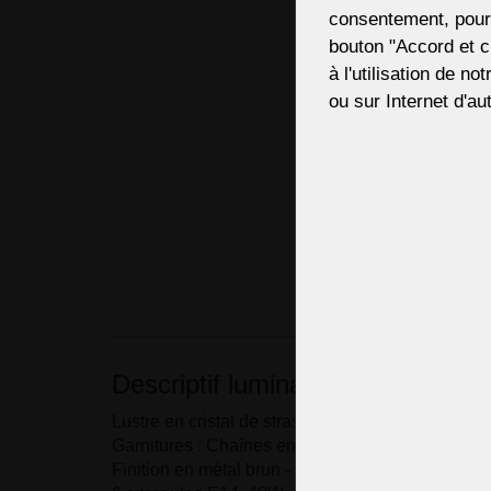
consentement, pour,
bouton "Accord et c
à l'utilisation de no
ou sur Internet d'aut
Descriptif luminaire
Lustre en cristal de strass monté en surface avec 
Garnitures : Chaînes en strass, pierres en forme
Finition en métal brun - laiton teinté chimiquemen