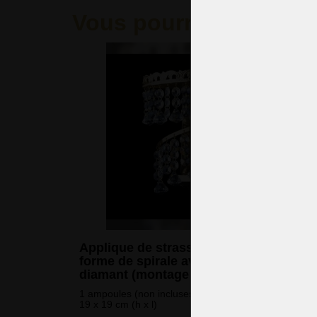
Vous pourriez aimer
Applique de strass à 1 ampoule en
forme de spirale avec garnitures en
diamant (montage en surface)
1 ampoules (non incluses)
19 x 19 cm (h x l)
175 