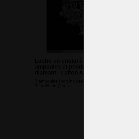
Lustre en cristal à panier avec 3
ampoules et pendentifs en forme de
diamant - Laiton ANTIQUE
3 ampoules (non incluses)
32 x 38 cm (h x l)
490 
(11 883 CZK