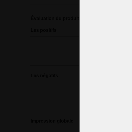
Évaluation du produit
*
Les positifs
Les négatifs
Impression globale