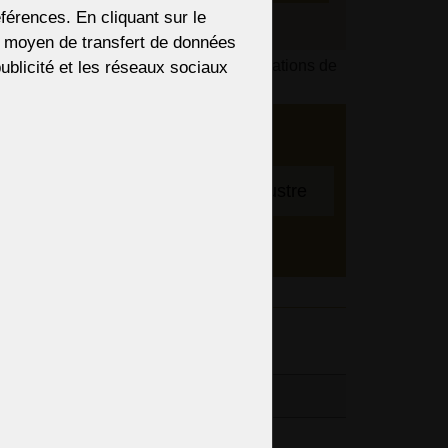
férences. En cliquant sur le
re moyen de transfert de données
s du paiement en fonction de vos informations de
 publicité et les réseaux sociaux
 Nous
bre
Pour ajuster le lustre
entifs,
spension
entaires
30cm / 11,81“
45cm / 17,72“