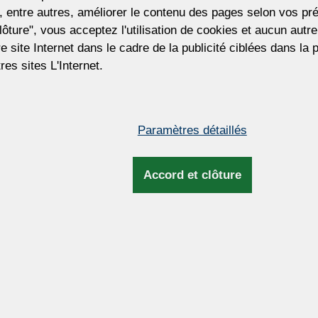
(26 897 CZK)
 entre autres, améliorer le contenu des pages selon vos pré
lôture", vous acceptez l'utilisation de cookies et aucun aut
Prix hors TVA. La taxe sera mise à jour lor
tre site Internet dans le cadre de la publicité ciblées dans la
facturation et d'expédition.
res sites L'Internet.
Pour personnaliser ce lustre
Vous souhaitez personnaliser ce lustre ?
pouvons ajuster la taille du lustre, le nom
Paramètres détaillés
d'ampoules, le type et la couleur des pend
la couleur du métal, la longueur de la su
Accord et clôture
et plus encore.
Dimensions et infos complém
miroir en verre.
Hauteur:
 de diamant
t.
Largeur: