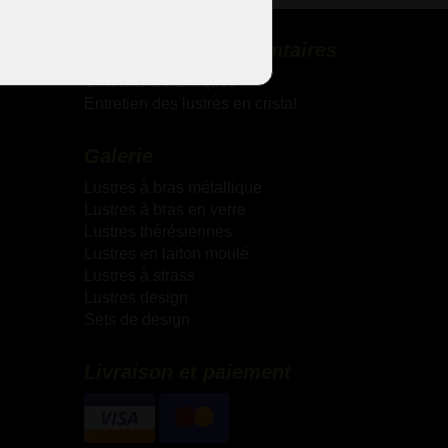
Services complémentaires
Chandeliers antiques
Entretien des lustres en cristal
Galerie
Lustres à bras métallique
Lustres à bras en verre
Lustres thérésiennes
Lustres en laiton moulé
Lustres à strass
Lustres design
Sets de design
Livraison et paiement