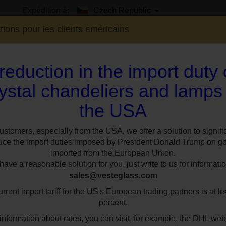
Expédition à:
Czech Republic
tions pour les clients américains
reduction in the import duty
ystal chandeliers and lamps
the USA
EXPO
SUR MESURE
STYLES
CHAMBR
ustomers, especially from the USA, we offer a solution to signifi
uce the import duties imposed by President Donald Trump on g
inition métallique im
imported from the European Union.
ave a reasonable solution for you, just write to us for informatio
sales@vesteglass.com
al métallique avec bras et finition métallique i
rrent import tariff for the US's European trading partners is at le
percent.
PLUS D'INFOS
information about rates, you can visit, for example, the DHL web