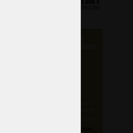
3 489 €
(84 476 CZK)
Expédition
n'importe où dans
le monde
Nous livrerons votre lustre en
cristal partout dans le monde
 à 12
n
De manière fiable et sécurisée.
t
Délais et prix de livraison