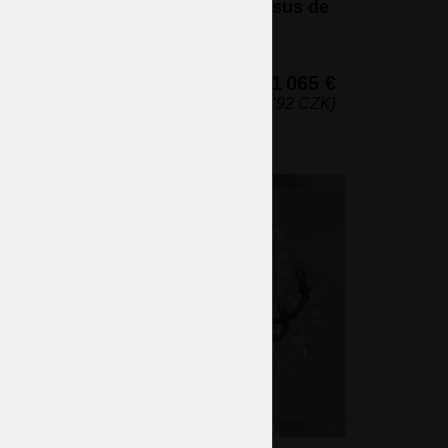
s et
- par exemple au-dessus de
IQUE
la table à manger
10 ampoules (non incluses)
70 x 93 cm (h x l)
848 €
1 065 €
9 CZK)
(25 792 CZK)
tal
nt
t la
ques