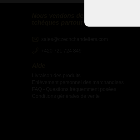
Nous vendons des lustres en cristal
tchèques partout dans le monde
sales@czechchandeliers.com
+420 721 724 849
Aide
Livraison des produits
Enlèvement personnel des marchandises
FAQ - Questions fréquemment posées
Conditions générales de vente