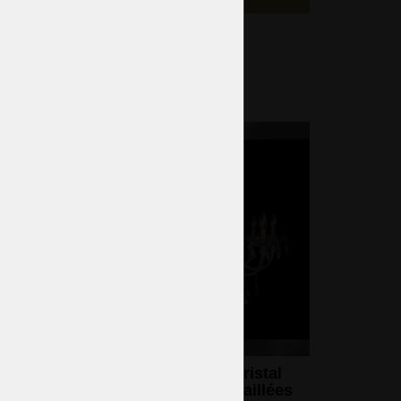
369 €
9 CZK)
er
Lustre à 10 bras en cristal
avec
brun avec amandes taillées