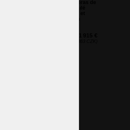
Lustre en cristal à 8 bras de
haits
lumière en laiton moulé
brun - Laiton antique et
 la
PK500 taillé à la main
 de
8 ampoules (non incluses)
60 x 60 cm (h x l)
1 915 €
(46 363 CZK)