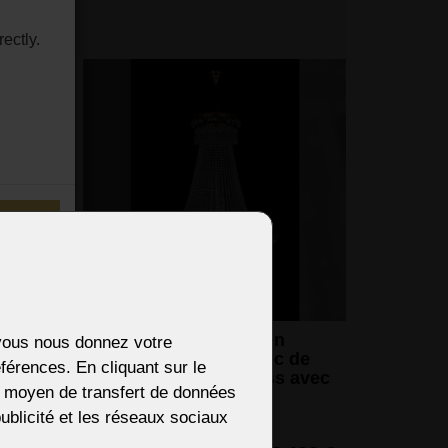
ectly.
ENDS
à 8
Grand lustre panier en
i vous nous donnez votre
laiton brun teinté avec de
férences. En cliquant sur le
grosses pierres strass avec
re moyen de transfert de données
18 ampoules
047 €
 publicité et les réseaux sociaux
18 ampoules (non incluses)
5 CZK)
125 x 81 cm (h x l)