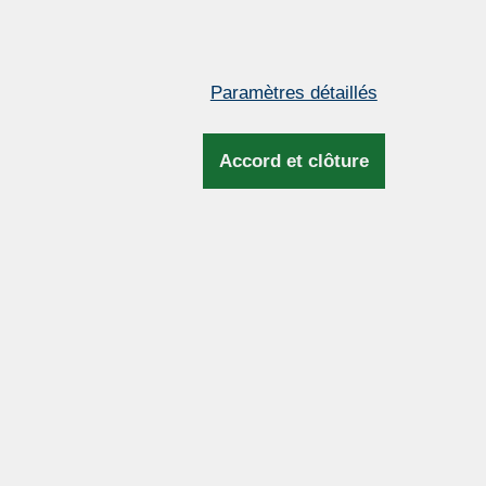
1 917 €
(46 420 CZK)
Paramètres détaillés
Accord et clôture
tit lustre en laiton en
Grand lustre hollandais
e de panier décoré de
bras en pièces de laito
es en verre et de
pressées manuellemen
ss
ANTIQUE