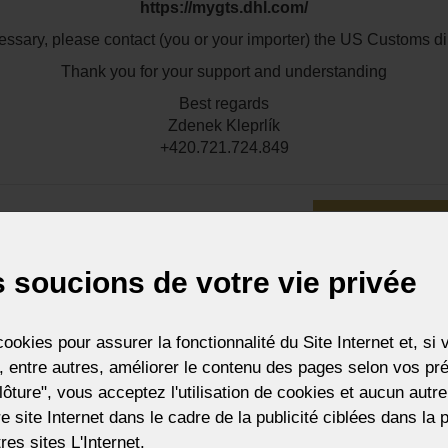
https://mygts.dhl.com/
OUR OUVRIR LE FILTRE
cessary, please contact (you or your importer) the US Customs dir
Thank you for your support and understanding
Best regards
Zdenek Kleprlík
+420.721.724.849
JE COMPR
 soucions de votre vie privée
e design à six
Petit lustre hollandais 
ookies pour assurer la fonctionnalité du Site Internet et, s
ches en métal foncé
bras métalliques
 entre autres, améliorer le contenu des pages selon vos pré
é de raisins en verre
8 ampoules (non incluses)
lôture", vous acceptez l'utilisation de cookies et aucun aut
ré
72 x 65 cm (h x l)
1 
tre site Internet dans le cadre de la publicité ciblées dans la
ules (non incluses)
(25 35
0 cm (h x l)
res sites L'Internet.