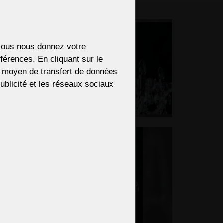
ectly.
i vous nous donnez votre
férences. En cliquant sur le
re moyen de transfert de données
 publicité et les réseaux sociaux
ENDS