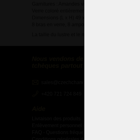
Garnitures : Amandes violettes taillées.
Verre coloré entièrement soufflé et taillé à la mai
Dimensions (L x H) 49 x 51 cm
8 bras en verre, 8 ampoules E-14, 40 Watts.
La taille du lustre et le nombre de bras peuvent ê
Nous vendons des lustres en cristal
tchèques partout dans le monde
sales@czechchandeliers.com
+420 721 724 849
Aide
Livraison des produits
Enlèvement personnel des marchandises
FAQ - Questions fréquemment posées
Conditions générales de vente