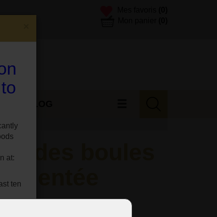
Mes favoris
(0)
Mon panier
(0)
×
 on
 to
ES
BLOG
n argentée
cantly
oods
avec des boules
n at:
n argentée
ast ten
métal.
site.