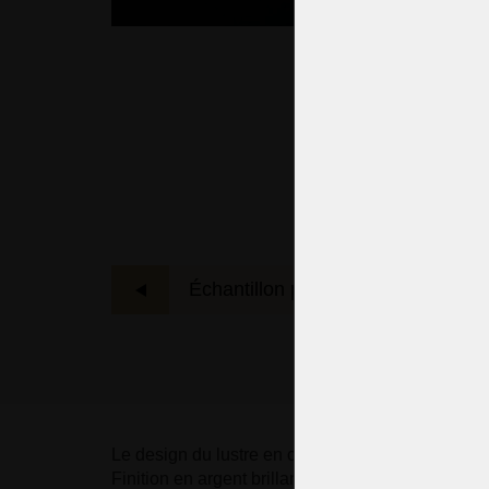
Échantillon précédent
L'
Le design du lustre en cristal violet - "appelé opt
Finition en argent brillant - Laiton nickelé.