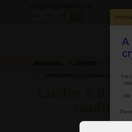
sales@czechchandeliers.com
CS
EN
DE
FR
Informa
A 
cr
CONTACT
NOUVEAU
LUSTRES
LAMPES
Salle d'exposition
Luminaires à bras en verre
For c
red
Lustre à 8 bra
We h
soufflées
The cu
Le lu
For 