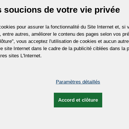
https://mygts.dhl.com/
 soucions de votre vie privée
cessary, please contact (you or your importer) the US Customs dir
Thank you for your support and understanding
ookies pour assurer la fonctionnalité du Site Internet et, s
Best regards
 entre autres, améliorer le contenu des pages selon vos pré
Zdenek Kleprlík
lôture", vous acceptez l'utilisation de cookies et aucun aut
+420.721.724.849
tre site Internet dans le cadre de la publicité ciblées dans la
res sites L'Internet.
JE COMPR
Paramètres détaillés
Accord et clôture