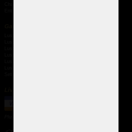
Chandeliers antiques
Entretien des lustres en cristal
Galerie
Lustres à bras métallique
Lustres à bras en verre
Lustres thérésiennes
Lustres en laiton moulé
Lustres à strass
Lustres design
Sets de design
Livraison et paiement
Plus de méthodes de paiement