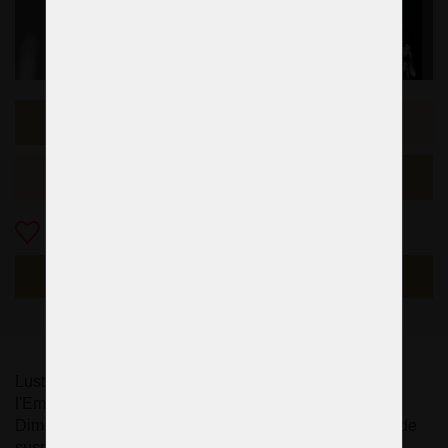
Échantillon précédent
L'exemple suivant
Ajouter aux Favoris
S'ENQUÉRIR
Lustre de design avec billes de verre dans le style de
l'Empire français
Dimensions (L x H) 60 x 72 cm (mesurées sans la tige de
suspension)