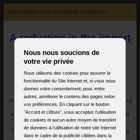
(0)
×
Informations pour les clients américains
(0)
CS
EN
DE
FR
Expédition à:
Czech
A reduction in the import
Menu
Republic
duty on crystal
Nous nous soucions de
Salle d'exposition
Luminaires avec bras en métal
chandeliers and lamps
Lustre de design à 6 bras avec des perles sablées de style
votre vie privée
français
to the USA
Nous utilisons des cookies pour assurer la
Lustre de design à 6 bras avec
fonctionnalité du Site Internet et, si vous nous
des perles sablées de style
For customers, especially from the USA, we offer a
donnez votre consentement, pour, entre
solution to significantly reduce the import duties
français
autres, améliorer le contenu des pages selon
imposed by President Donald Trump on goods imported
vos préférences. En cliquant sur le bouton
from the European Union.
Lustre de design composé d'éléments en laiton passé
"Accord et clôture", vous acceptez l'utilisation
We have a reasonable solution for you, just write to us
teinté de couleur beige.
de cookies et aucun autre moyen de transfert
for information at:
sales@vesteglass.com
Billes de verre, perles et rosettes sont tressées à la main.
de données à l'utilisation de notre site Internet
The current import tariff for the US's European trading
dans le cadre de la publicité ciblées dans la
partners is at least ten percent.