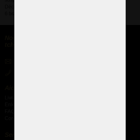
Décorations : perles de verre et rosettes
6 bras en métal, 6 ampoules miniatures E-14, 40 Watt.
Nous vendons des lustres en cristal
tchèques partout dans le monde
sales@czechchandeliers.com
+420 721 724 849
Aide
Livraison des produits
Enlèvement personnel des marchandises
FAQ - Questions fréquemment posées
Conditions générales de vente
Services complémentaires