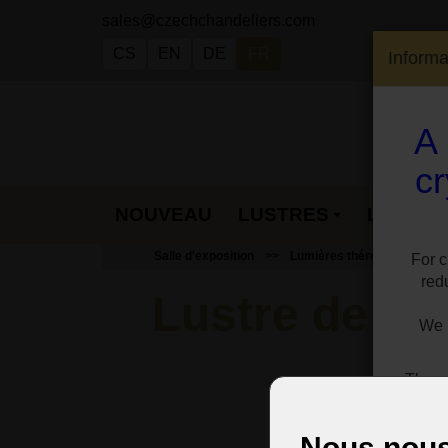
sales@czechchandeliers.com
CS
EN
DE
FR
Informa
A 
cr
CONTACT
NOUVEAU
LUSTRES
LAMPES
Salle d'exposition
Lumières thérésiennes
For c
red
Lustre de Ma
We h
The cu
For 
Nous nous