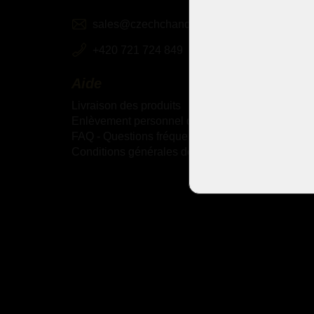
sales@czechchandeliers.com
+420 721 724 849
Aide
Livraison des produits
Enlèvement personnel des marchandises
FAQ - Questions fréquemment posées
Conditions générales de vente