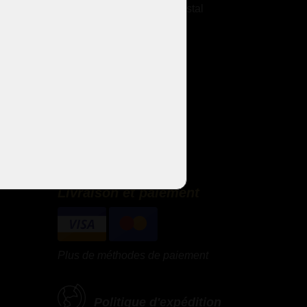
Entretien des lustres en cristal
Galerie
Lustres à bras métallique
Lustres à bras en verre
Lustres thérésiennes
Lustres en laiton moulé
Lustres à strass
Lustres design
Sets de design
Livraison et paiement
Plus de méthodes de paiement
Politique d'expédition