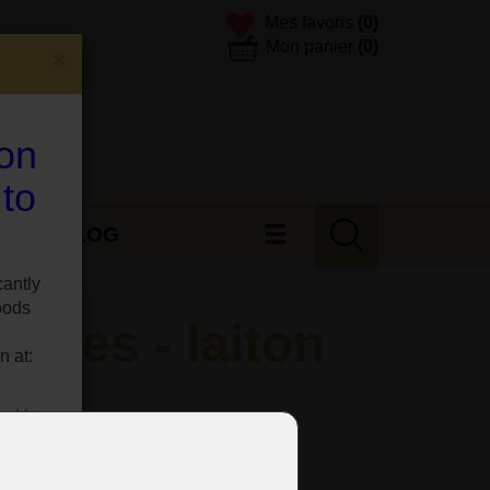
Mes favoris
(0)
Mon panier
(0)
×
 on
 to
ES
BLOG
cantly
oods
mmes - laiton
n at:
ast ten
site.