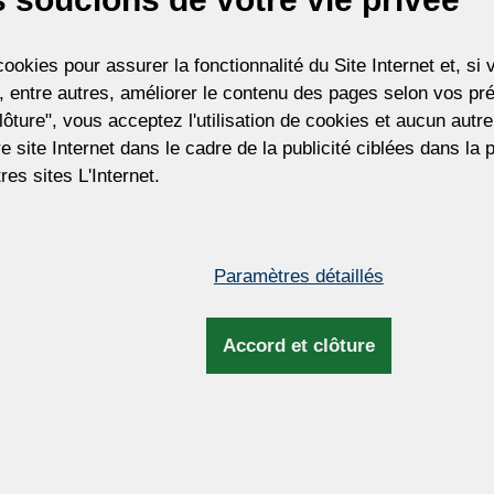
https://mygts.dhl.com/
cessary, please contact (you or your importer) the US Customs dir
ookies pour assurer la fonctionnalité du Site Internet et, s
Thank you for your support and understanding
 entre autres, améliorer le contenu des pages selon vos pré
Best regards
lôture", vous acceptez l'utilisation de cookies et aucun aut
Zdenek Kleprlík
tre site Internet dans le cadre de la publicité ciblées dans la
+420.721.724.849
res sites L'Internet.
JE COMPR
Paramètres détaillés
Accord et clôture