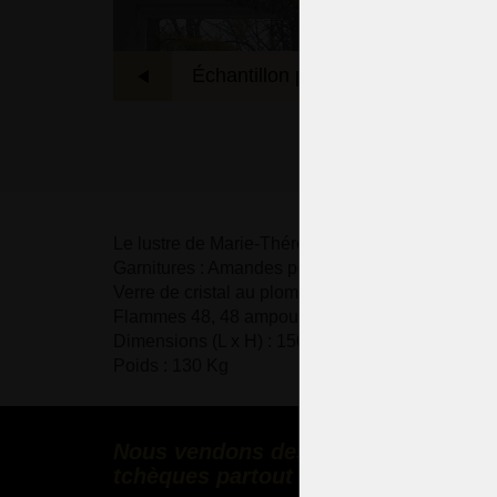
Échantillon précédent
L'
Le lustre de Marie-Thérèse à 48 flammes - laiton 
Garnitures : Amandes polies taillées en cristal.
Verre de cristal au plomb entièrement taillé à la 
Flammes 48, 48 ampoules bougies E14, 40 Watt
Dimensions (L x H) : 150 x 140 cm
Poids : 130 Kg
Nous vendons des lustres en cristal
tchèques partout dans le monde