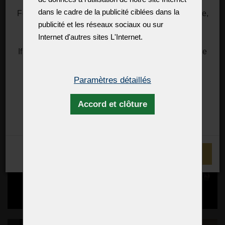
dans le cadre de la publicité ciblées dans la
For information about rates, you can visit, for example,
publicité et les réseaux sociaux ou sur
the DHL website.
https://mygts.dhl.com/
Internet d'autres sites L'Internet.
If necessary, please contact (you or your importer) the
US Customs directly.
Thank you for your support and understanding
Paramètres détaillés
Best regards
Accord et clôture
Zdenek Kleprlík
+420.721.724.849
JE COMPRENDS