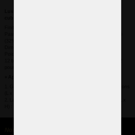
Lustre de design moderne tchèque avec lanternes
cubiques
Finition du métal : argent brillant / or brillant
Passementerie : Prismes rectangulaires en cristal taillé
(32% PbO)
Dimensions (L x H) : 86 x 90 cm/ 35,1 "x36,7".
Poids : 18,7 Kg/ 41,6 lb
12 bras en métal - 12x ampoule de bougie E14 (ou E12
pour les États-Unis)
+ Appliques stylisées identiques
1. Grande applique murale : 3x ampoules E14, dimensions
(L x H) : 32 x 90 cm/ 13,1 "x36,7", finition argentée.
2. La plus petite : 2 ampoules à culot G9, dimensions (L x
H) : 14 x 28 cm/ 5,7 "x11,4", finition argentée / dorée.
Nous vendons des lustres en cristal