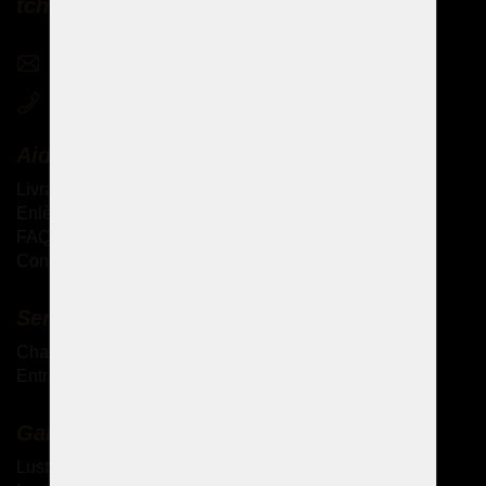
tchèques partout dans le monde
sales@czechchandeliers.com
+420 721 724 849
Aide
Livraison des produits
Enlèvement personnel des marchandises
FAQ - Questions fréquemment posées
Conditions générales de vente
Services complémentaires
Chandeliers antiques
Entretien des lustres en cristal
Galerie
Lustres à bras métallique