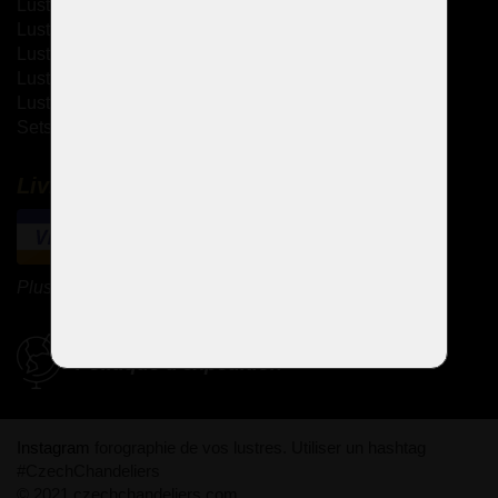
Lustres à bras en verre
Lustres thérésiennes
Lustres en laiton moulé
Lustres à strass
Lustres design
Sets de design
Livraison et paiement
Plus de méthodes de paiement
Politique d'expédition
Instagram
forographie de vos lustres. Utiliser un hashtag
#CzechChandeliers
© 2021 czechchandeliers.com