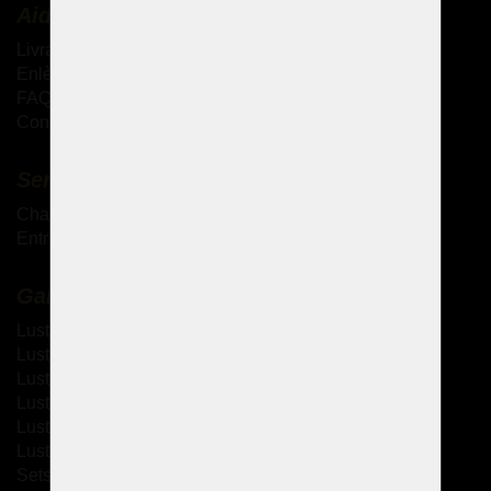
Aide
Livraison des produits
Enlèvement personnel des marchandises
FAQ - Questions fréquemment posées
Conditions générales de vente
Services complémentaires
Chandeliers antiques
Entretien des lustres en cristal
Galerie
Lustres à bras métallique
Lustres à bras en verre
Lustres thérésiennes
Lustres en laiton moulé
Lustres à strass
Lustres design
Sets de design