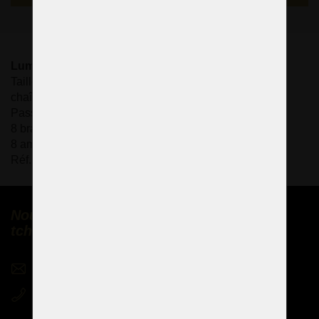
Luminaire artistique en cristal coloré RED & BLUE
Taille : (L x H) : 80 x 68 cm / 32,7" x 27,7" (mesuré sans
chaîne)
Passementerie : pendeloques françaises colorées
8 bras en laiton massif
8 ampoules de bougie E14, 40 Watts
Réf. : L870-8-724-73
Nous vendons des lustres en cristal
tchèques partout dans le monde
sales@czechchandeliers.com
+420 721 724 849