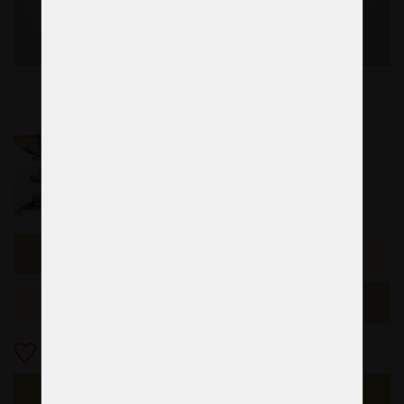
Échantillon précédent
L'exemple suivant
Ajouter aux Favoris
S'ENQUÉRIR