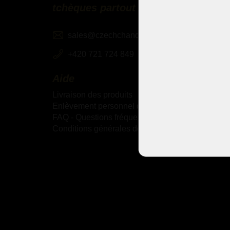
tchèques partout dans le monde
sales@czechchandeliers.com
+420 721 724 849
Aide
Livraison des produits
Enlèvement personnel des marchandises
FAQ - Questions fréquemment posées
Conditions générales de vente