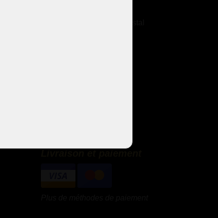
Chandeliers antiques
Entretien des lustres en cristal
Galerie
Lustres à bras métallique
Lustres à bras en verre
Lustres thérésiennes
Lustres en laiton moulé
Lustres à strass
Lustres design
Sets de design
Livraison et paiement
Plus de méthodes de paiement