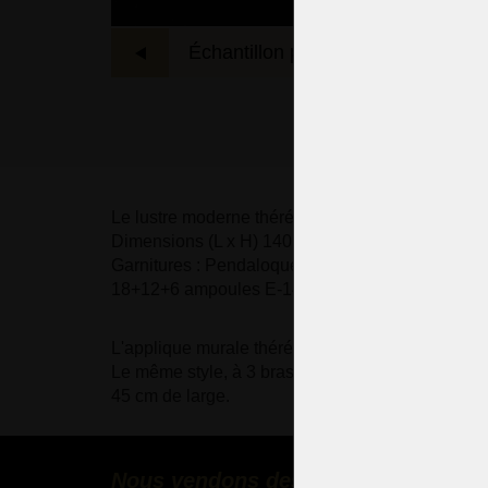
Échantillon précédent
L'
Le lustre moderne thérésien fait sur mesure avec 
Dimensions (L x H) 140 x 175 cm
Garnitures : Pendaloques taillées et prismes de c
18+12+6 ampoules E-14, 40 Watts, bougies plates
L'applique murale thérésienne
Le même style, à 3 bras, ampoules E-14, 40 Watt
45 cm de large.
Nous vendons des lustres en cristal