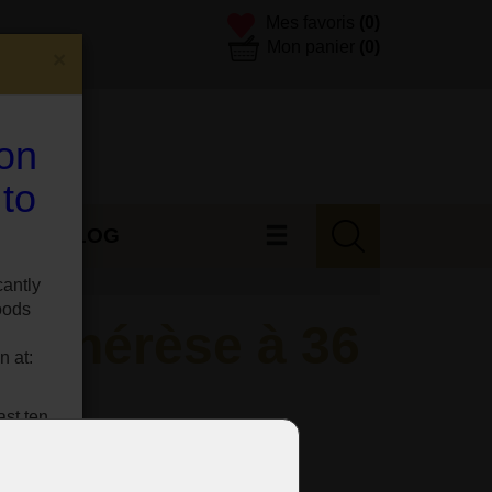
Mes favoris
(0)
Mon panier
(0)
×
 on
 to
ES
BLOG
cantly
oods
e-Thérèse à 36
n at:
ast ten
site.