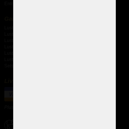
Entretien des lustres en cristal
Galerie
Lustres à bras métallique
Lustres à bras en verre
Lustres thérésiennes
Lustres en laiton moulé
Lustres à strass
Lustres design
Sets de design
Livraison et paiement
Plus de méthodes de paiement
Politique d'expédition