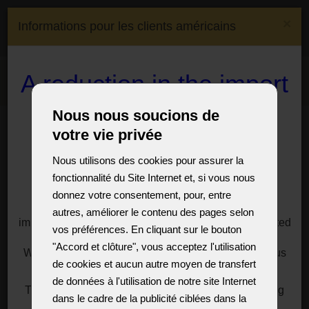
(0)
×
Informations pour les clients américains
(0)
CS
EN
DE
FR
Expédition à:
Czech
A reduction in the import
Menu
Republic
duty on crystal
Nous nous soucions de
Salle d'exposition
Luminaires à bras en verre
chandeliers and lamps
votre vie privée
Lustres en cristal peintes avec de l'or - raisins dorés avec des
feuilles rouges
to the USA
Nous utilisons des cookies pour assurer la
Lustres en cristal peintes avec
fonctionnalité du Site Internet et, si vous nous
de l'or - raisins dorés avec des
For customers, especially from the USA, we offer a
donnez votre consentement, pour, entre
solution to significantly reduce the import duties
autres, améliorer le contenu des pages selon
feuilles rouges
imposed by President Donald Trump on goods imported
vos préférences. En cliquant sur le bouton
from the European Union.
Lustres en cristal décorés d'une couche d'amalgame d'or -
"Accord et clôture", vous acceptez l'utilisation
We have a reasonable solution for you, just write to us
peinture plastique à la main sur verre (marque tchèque
de cookies et aucun autre moyen de transfert
for information at:
sales@vesteglass.com
Astra Gold). Exemples - lustre à 8, 6 bras avec garnitures
de données à l'utilisation de notre site Internet
en rubis, applique murale. Métal - laiton doré brillant.
The current import tariff for the US's European trading
dans le cadre de la publicité ciblées dans la
partners is at least ten percent.