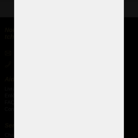
Nous vendons des lustres en cristal
tchèques partout dans le monde
sales@czechchandeliers.com
+420 721 724 849
Aide
Livraison des produits
Enlèvement personnel des marchandises
FAQ - Questions fréquemment posées
Conditions générales de vente
Services complémentaires
Chandeliers antiques