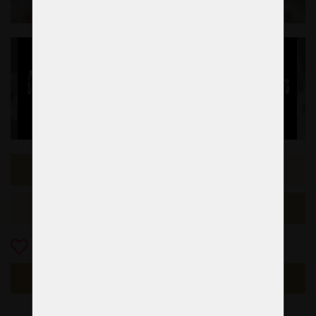
Échantillon précédent
L'exemple suivant
Ajouter aux Favoris
S'ENQUÉRIR