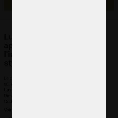
S'ENQUÉRIR
Lustres thérésiens et
appliques à trois bras dans
l'intérieur d'une maison de
style italien.
Le client souhaitait des pendentifs en cristal de grande
taille - pendeloques, finition en argent.
Lustre en argent de Marie-Thérèse 15+1 ampoules
Dimensions (L x H) : 79 x 125 cm/ 31,1 "x49,2".
Code produit : 14271-16-B
Voir la boutique en ligne