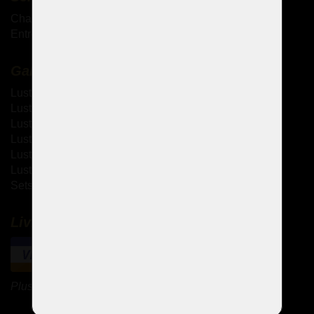
Chandeliers antiques
Entretien des lustres en cristal
Galerie
Lustres à bras métallique
Lustres à bras en verre
Lustres thérésiennes
Lustres en laiton moulé
Lustres à strass
Lustres design
Sets de design
Livraison et paiement
Plus de méthodes de paiement