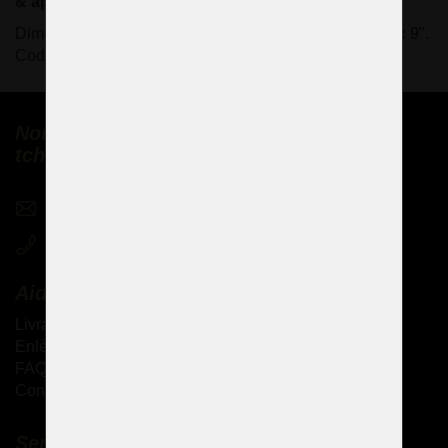
& applique à 3 bras avec le même design
Dimensions (L x H x P) : 30 x 30 x 22 cm/ 12,2 "x12,2 "x 9".
Code produit : 24950-3-P-B
Nous vendons des lustres en cristal
tchèques partout dans le monde
sales@czechchandeliers.com
+420 721 724 849
Aide
Livraison des produits
Enlèvement personnel des marchandises
FAQ - Questions fréquemment posées
Conditions générales de vente
Services complémentaires