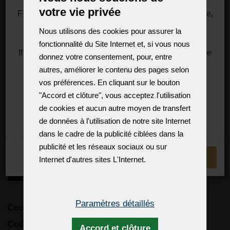
votre vie privée
For information about rates, you can visit, for example,
the DHL website.
Nous utilisons des cookies pour assurer la
https://mygts.dhl.com/
fonctionnalité du Site Internet et, si vous nous
If necessary, please contact (you or your importer) the
donnez votre consentement, pour, entre
US Customs directly.
autres, améliorer le contenu des pages selon
Thank you for your support and understanding
vos préférences. En cliquant sur le bouton
"Accord et clôture", vous acceptez l'utilisation
Best regards
de cookies et aucun autre moyen de transfert
Zdenek Kleprlík
+420.721.724.849
de données à l'utilisation de notre site Internet
dans le cadre de la publicité ciblées dans la
publicité et les réseaux sociaux ou sur
JE COMPRENDS
Internet d'autres sites L'Internet.
Paramètres détaillés
Couleur métal:
gold
Code produit:
Bohemia-bacc-4-Candleholder-clear
Accord et clôture