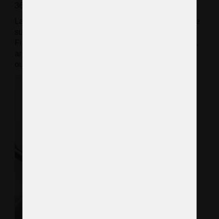
36x ampoule bougie E14/ E12 (la norme américaine)
La hauteur du lustre est mesurée sans chaîne ni autre
suspension.
Finition métal en option : laiton teinté marron (patine),
argent (laiton nickelé),
ou laiton doré brillant/mat.