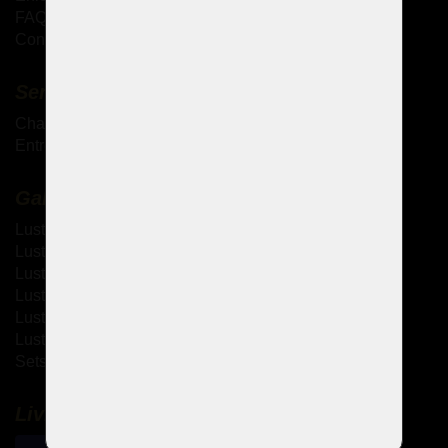
FAQ - Questions fréquemment posées
Conditions générales de vente
Services complémentaires
Chandeliers antiques
Entretien des lustres en cristal
Galerie
Lustres à bras métallique
Lustres à bras en verre
Lustres thérésiennes
Lustres en laiton moulé
Lustres à strass
Lustres design
Sets de design
Livraison et paiement