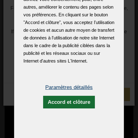
fabriquée par moulage. Les lustres avec une coupe
autres, améliorer le contenu des pages selon
For information about rates, you can visit, for example,
profonde sont vraiment uniques. Lors du moulage profond
vos préférences. En cliquant sur le bouton
the DHL website.
du verre de cristal, une grande quantité de matériaux est
https://mygts.dhl.com/
"Accord et clôture", vous acceptez l'utilisation
enlevée mécaniquement. Par conséquent, ce type de
de cookies et aucun autre moyen de transfert
If necessary, please contact (you or your importer) the
lustre est assez difficile à produire et doit faire appel aux
de données à l'utilisation de notre site Internet
US Customs directly.
compétences d'un maître-verrier.
dans le cadre de la publicité ciblées dans la
Thank you for your support and understanding
publicité et les réseaux sociaux ou sur
Best regards
Internet d'autres sites L'Internet.
Zdenek Kleprlík
+420.721.724.849
Paramètres détaillés
JE COMPRENDS
Accord et clôture