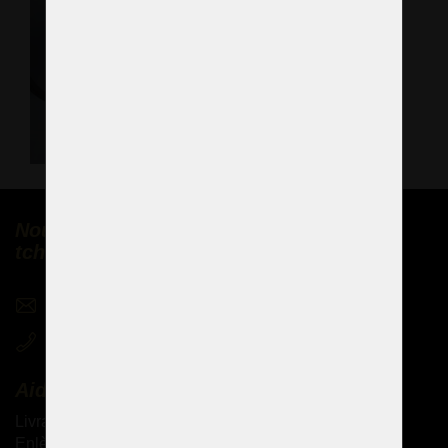
Nous vendons des lustres en cristal
tchèques partout dans le monde
sales@czechchandeliers.com
+420 721 724 849
Aide
Livraison des produits
Enlèvement personnel des marchandises