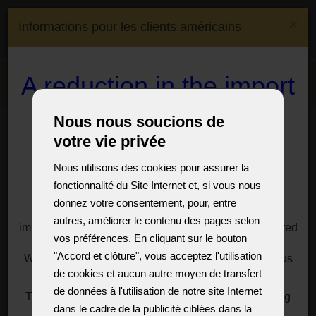
(0)
×
Informations pour les clients américains
(0)
CS
EN
DE
FR
Expédition à:
Czech
A reduction in the import
Menu
Republic
duty on crystal
Salle d'exposition
Nous nous soucions de
chandeliers and lamps
Service du lustre thérésien central à 60 flammes dans la salle
votre vie privée
de théâtre principale
to the USA
Nous utilisons des cookies pour assurer la
Service du lustre thérésien
fonctionnalité du Site Internet et, si vous nous
central à 60 flammes dans la
For customers, especially from the USA, we offer a
donnez votre consentement, pour, entre
solution to significantly reduce the import duties
salle de théâtre principale
autres, améliorer le contenu des pages selon
imposed by President Donald Trump on goods imported
vos préférences. En cliquant sur le bouton
from the European Union.
Le grand lustre thérésien en cristal fait sur mesure
"Accord et clôture", vous acceptez l'utilisation
We have a reasonable solution for you, just write to us
pour le théâtre Slezke (silésien) de la ville d'Opava.
de cookies et aucun autre moyen de transfert
for information at:
sales@vesteglass.com
Voir la visite
virtuelle du théâtre.
de données à l'utilisation de notre site Internet
The current import tariff for the US's European trading
Le lustre peut être commandé avec des amandes en cristal
dans le cadre de la publicité ciblées dans la
partners is at least ten percent.