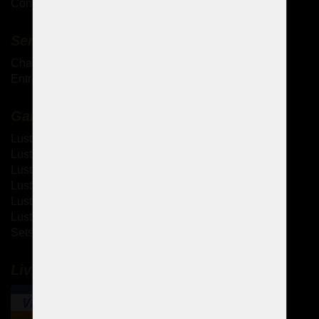
Conditions générales de vente
Services complémentaires
Chandeliers antiques
Entretien des lustres en cristal
Galerie
Lustres à bras métallique
Lustres à bras en verre
Lustres thérésiennes
Lustres en laiton moulé
Lustres à strass
Lustres design
Sets de design
Livraison et paiement