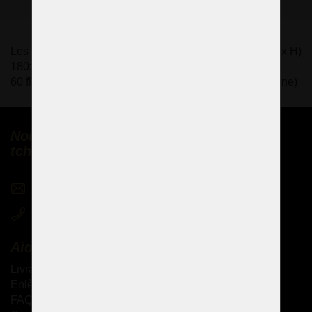
Les dimensions du lustre Marie-Thérèse sur mesure (L x H)
180x175cm / 73.5" x 71.4"
60 flammes - ampoule 60x E14/E12 (la norme américaine)
Nous vendons des lustres en cristal
tchèques partout dans le monde
sales@czechchandeliers.com
+420 721 724 849
Aide
Livraison des produits
Enlèvement personnel des marchandises
FAQ - Questions fréquemment posées