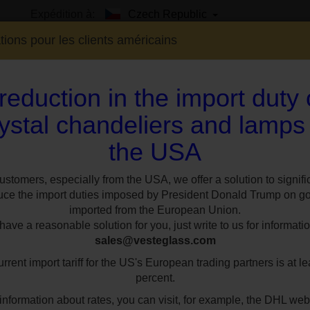
Expédition à:
Czech Republic
tions pour les clients américains
reduction in the import duty
ystal chandeliers and lamps
the USA
EXPO
SUR MESURE
STYLES
CHAMBR
ampes de table colorées en verre soufflé taillé - bleu, violet, vert, rouge et transpa
ustomers, especially from the USA, we offer a solution to signifi
uce the import duties imposed by President Donald Trump on g
tock - 5 types de la
imported from the European Union.
ave a reasonable solution for you, just write to us for informatio
sales@vesteglass.com
e soufflé taillé - bl
rrent import tariff for the US's European trading partners is at le
rouge et transparent
percent.
information about rates, you can visit, for example, the DHL web