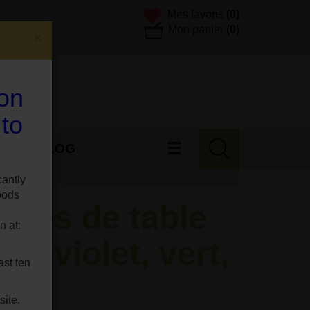
Mes favoris
(0)
Mon panier
(0)
×
 on
 to
ES
BLOG
rent.
cantly
oods
mpes de table
n at:
eu, violet, vert,
ast ten
.
site.