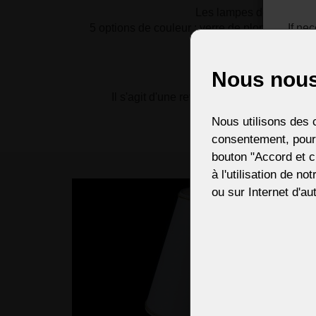
Les lampes de table sont
5 options de couleur : verre de plomb en crista
If ne
su
La lampe
Nous nous
Il s'agit d'une revente de verre d'art pr
Nous utilisons des c
consentement, pour,
bouton "Accord et c
à l'utilisation de no
ou sur Internet d'aut