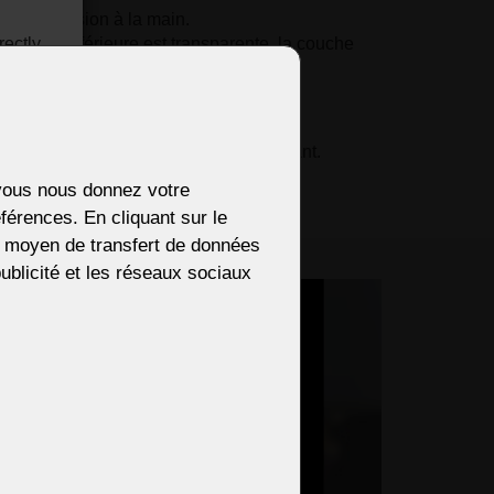
avec précision à la main.
la couche inférieure est transparente, la couche
ectly.
e).
ne dorée.
 à un prix unique extrêmement intéressant.
i vous nous donnez votre
férences. En cliquant sur le
ENDS
re moyen de transfert de données
 publicité et les réseaux sociaux