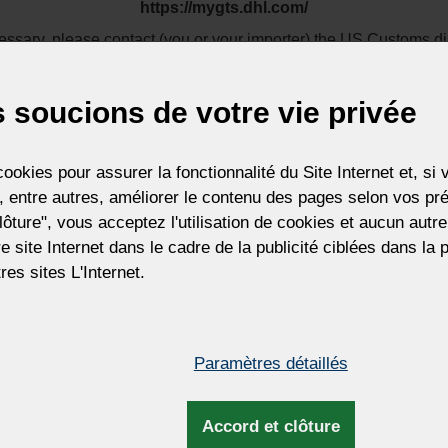
https://mygts.dhl.com/
 fabriquées en verre de cristal soufflé à la bouche et décorées 
l clair pur, ou verre de cristal coloré (deux couches de verre - 
cessary, please contact (you or your importer) the US Customs dir
périeure est colorée et découpée à l'aide d'une fraise diamanté
Thank you for your support and understanding
 comprend un abat-jour réalisé à la main et décoré d'une chaî
Best regards
 soucions de votre vie privée
Zdenek Kleprlík
ovenant de notre stock, c'est pourquoi nous proposons les lampes
+420.721.724.849
Jusqu'à ce que les stocks soient disponibles !
ookies pour assurer la fonctionnalité du Site Internet et, s
 entre autres, améliorer le contenu des pages selon vos pré
JE COMPR
lôture", vous acceptez l'utilisation de cookies et aucun aut
tre site Internet dans le cadre de la publicité ciblées dans la
res sites L'Internet.
Paramètres détaillés
Accord et clôture