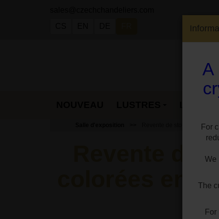
sales@czechchandeliers.com
CS
EN
DE
FR
Informa
A 
cr
CONTACT
NOUVEAU
LUSTRES
LAMPES
Salle d'exposition
Revente de stock - 5 types de l
For c
red
Revente de s
We h
colorées en verr
The cu
For 