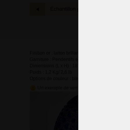
Échantillon précédent
L'
Finition or : laiton brillant.
Garniture : Pendentifs en cristal taillé
Dimensions (L x H) : 18 x 36 cm/ 7,5 "x14,7".
Poids : 1,2 Kg/ 2,6 lb
Options de couleur : bleu, violet, vert, rouge rubis e
Un exemple de verre bleu décoratif en forme 