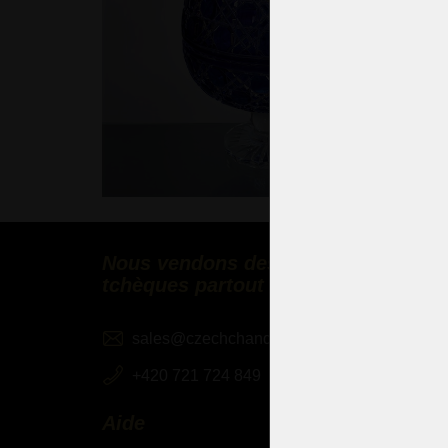
Nous vendons des lustres en cristal
tchèques partout dans le monde
sales@czechchandeliers.com
+420 721 724 849
Aide