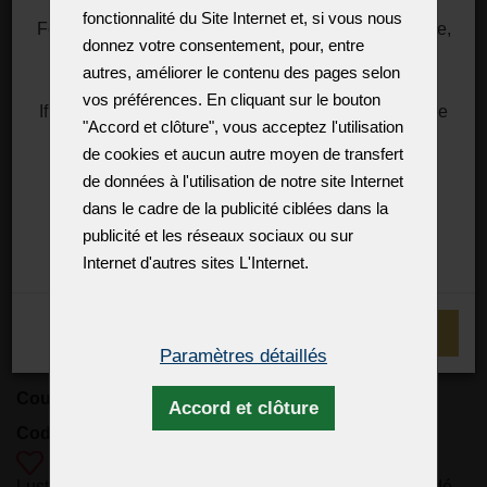
fonctionnalité du Site Internet et, si vous nous
For information about rates, you can visit, for example,
donnez votre consentement, pour, entre
the DHL website.
autres, améliorer le contenu des pages selon
https://mygts.dhl.com/
vos préférences. En cliquant sur le bouton
If necessary, please contact (you or your importer) the
"Accord et clôture", vous acceptez l'utilisation
US Customs directly.
de cookies et aucun autre moyen de transfert
Thank you for your support and understanding
de données à l'utilisation de notre site Internet
Best regards
dans le cadre de la publicité ciblées dans la
Zdenek Kleprlík
publicité et les réseaux sociaux ou sur
+420.721.724.849
Internet d'autres sites L'Internet.
JE COMPRENDS
Paramètres détaillés
Couleur métal:
gold
Accord et clôture
Code produit:
ZL57001-AMB-N01-08-1or2
Ajouter aux Favoris
Lustre unique en cristal jaune avec bras en verre torsadé.