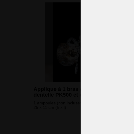
Applique à 1 bras en cristal avec
dentelle PK500 et émail doré
1 ampoules (non incluses)
25 x 11 cm (h x l)
157 
(3 812 CZK