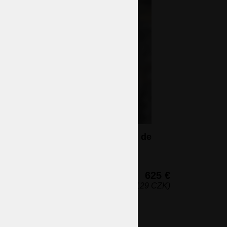
Panier doré à 1 ampoule, décoré de
fleurs en émail de haute qualité
1 ampoules (non incluses)
41 x 30 cm (h x l)
625 €
(15 129 CZK)