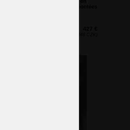
Lustre à panier en verre sablé et en
laiton moulé, avec 2 ampoules montées
en surface
2 ampoules (non incluses)
15 x 31 cm (h x l)
427 €
(10 346 CZK)