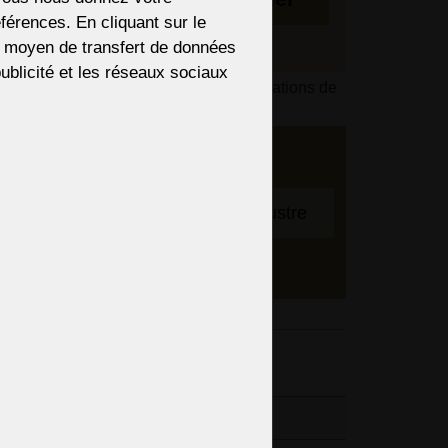
férences. En cliquant sur le
re moyen de transfert de données
 publicité et les réseaux sociaux
s du paiement en fonction de vos informations de
 Nous
bre
Pour ajuster le lustre
entifs,
spension
entaires
7,87“