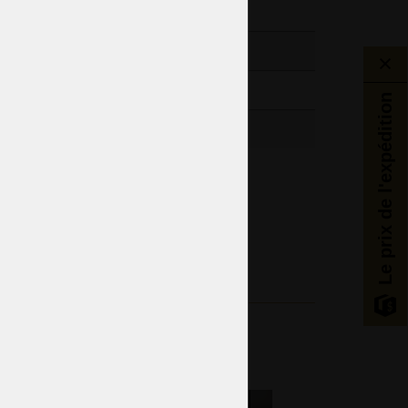
13,39“
,02lb
Le prix de l'expédition
Salle de bain
Salle
Émaillage haut de Bohème