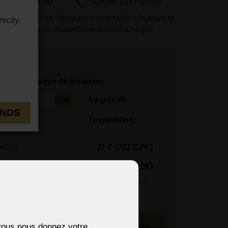
uit:
L690-3-00
Ajouter aux Favoris
 plafonds bas. Verre de cristal taillé à la main et
ectly.
eintes à la main. Magnifique produit tchèque
tionnez le pays de livraison.
Le prix de
ENDS
l'expédition:
edEx)
31 €
(751 CZK)
23 €
(557 CZK)
édiés en 3 jours.
En savoir plus sur la livraison
 semaines
Au panier
i vous nous donnez votre