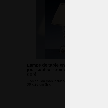
Lampe de table en cristal avec l'abat-
jour couleur crème - émail sur fond
doré
1 ampoules (non incluses)
36 x 25 cm (h x l)
313 
(7 576 CZK