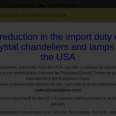
Expédition à:
Czech Republic
tions pour les clients américains
reduction in the import duty
ystal chandeliers and lamps
the USA
EXPO
SUR MESURE
STYLES
CHAMBR
Lustre à panier en surface à 3 ampoules, décoré d'un émail de haute qualité
ustomers, especially from the USA, we offer a solution to signifi
uce the import duties imposed by President Donald Trump on g
imported from the European Union.
Lustre à panier en
ave a reasonable solution for you, just write to us for informatio
sales@vesteglass.com
ampoules, décoré
rrent import tariff for the US's European trading partners is at le
qualité
percent.
information about rates, you can visit, for example, the DHL web