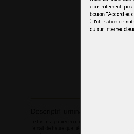
consentement, pour,
bouton "Accord et c
à l'utilisation de no
ou sur Internet d'aut
Descriptif luminaire
Le lustre à panier en cristal doré avec peinture à
l'émail de haute qualité sur un fond doré est conç