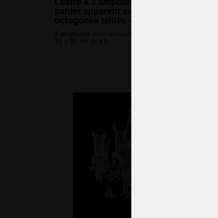
Lustre à 3 ampoules en cristal de
panier apparent avec grands
octogones taillés - Laiton doré
3 ampoules (non incluses)
18 x 35 cm (h x l)
416 
(10 064 CZK