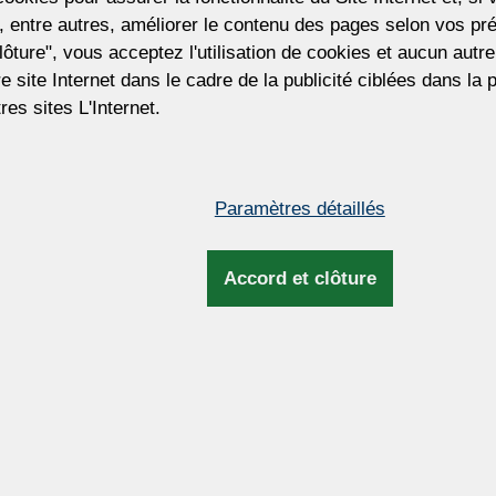
526 €
 entre autres, améliorer le contenu des pages selon vos pré
(12 744 CZK)
lôture", vous acceptez l'utilisation de cookies et aucun aut
tre site Internet dans le cadre de la publicité ciblées dans la
Prix hors TVA. La taxe sera mise à jour lor
res sites L'Internet.
facturation et d'expédition.
Pour personnaliser ce lustre
Vous souhaitez personnaliser ce lustre ?
Paramètres détaillés
pouvons ajuster la taille du lustre, le nom
d'ampoules, le type et la couleur des pend
la couleur du métal, la longueur de la su
Accord et clôture
et plus encore.
Dimensions et infos complém
 la main de
Hauteur:
20cm / 
u pour être