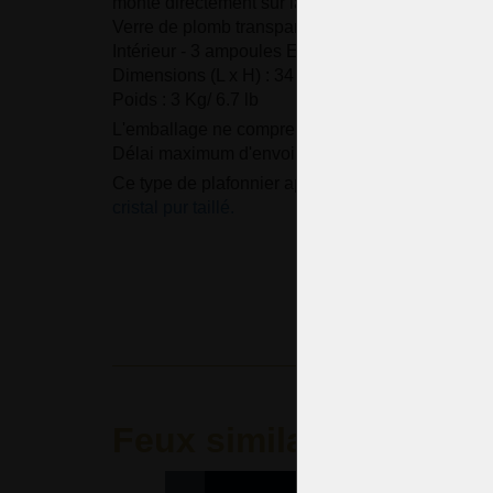
monté directement sur la surface du plafond.
Verre de plomb transparent fabriqué à la main
Intérieur - 3 ampoules E14/E12, 40 Watts
Dimensions (L x H) : 34 x 20 cm / 13.9 "x8.2"
Poids : 3 Kg/ 6.7 lb
L'emballage ne comprend pas les ampoules.
Délai maximum d'envoi : 3-4 semaines
Ce type de plafonnier apparent peut être fourni
e
cristal pur taillé.
Feux similaires