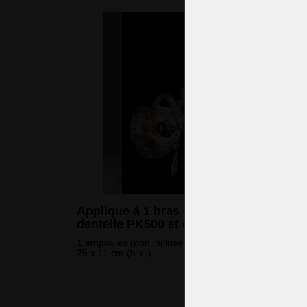
Applique à 1 bras en cristal avec
dentelle PK500 et émail doré
1 ampoules (non incluses)
25 x 11 cm (h x l)
157 
(3 812 CZK