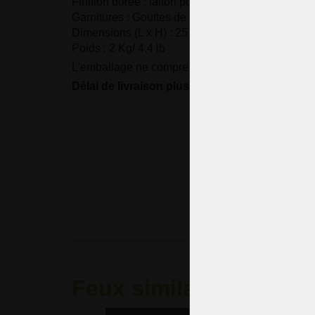
Finition dorée : laiton poli.
Garnitures : Gouttes de cristal taillé
Dimensions (L x H) : 25 x 36 cm/ 55.6 "x14.7"
Poids : 2 Kg/ 4.4 lb
L'emballage ne comprend pas les ampoules.
Délai de livraison plus long : 3-6 semaines
Feux similaires