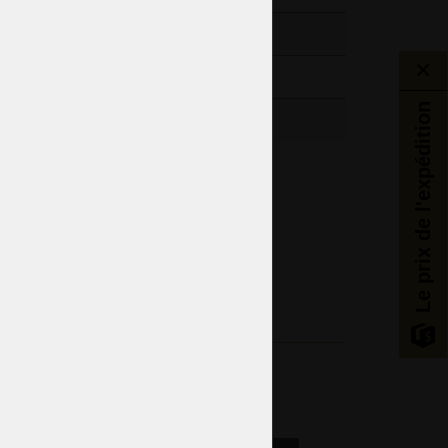
82lb
Le prix de l'expédition
Salon
Tchèque traditionnel
Verre de cristal doré et taillé
Émaillage haut de Bohème