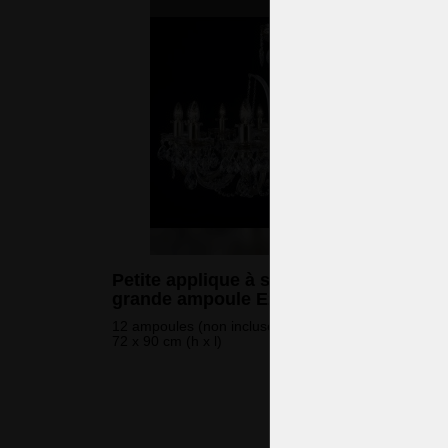
Petite applique à strass avec une
grande ampoule E27.
12 ampoules (non incluses)
72 x 90 cm (h x l)
2 398 
(58 186 CZK