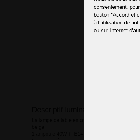
consentement, pour,
bouton "Accord et c
à l'utilisation de no
ou sur Internet d'aut
Descriptif luminaire
La lampe de table en cristal de verre avec l'abat-j
beige.
1 ampoule 40W, fil E14