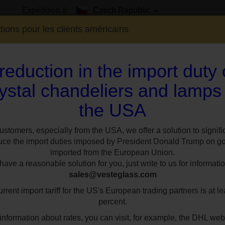
Expédition à:
Czech Republic
tions pour les clients américains
reduction in the import duty
ystal chandeliers and lamps
the USA
EXPO
SUR MESURE
STYLES
CHAMBR
 en verre
Lampes de table en verre coloré
Lampe de table en cristal 
ustomers, especially from the USA, we offer a solution to signifi
uce the import duties imposed by President Donald Trump on g
imported from the European Union.
Lampe de table en 
ave a reasonable solution for you, just write to us for informatio
sales@vesteglass.com
jour couleur crèm
rrent import tariff for the US's European trading partners is at le
doré
percent.
information about rates, you can visit, for example, the DHL web