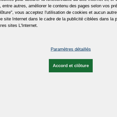
(7 576 CZK)
 entre autres, améliorer le contenu des pages selon vos pré
lôture", vous acceptez l'utilisation de cookies et aucun aut
Prix hors TVA. La taxe sera mise à jour lor
tre site Internet dans le cadre de la publicité ciblées dans la
facturation et d'expédition.
res sites L'Internet.
Pour personnaliser ce lustre
Vous souhaitez personnaliser ce lustre ?
pouvons ajuster la taille du lustre, le nom
Paramètres détaillés
d'ampoules, le type et la couleur des pend
la couleur du métal, la longueur de la su
et plus encore.
Accord et clôture
Dimensions et infos complém
our en textile
Hauteur:
36cm / 
Largeur:
25cm / 9