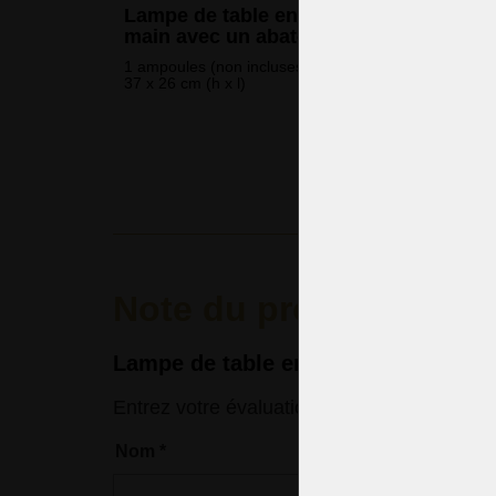
Lampe de table en cristal taillé à la
main avec un abat-jour blanc
1 ampoules (non incluses)
37 x 26 cm (h x l)
322 
(7 814 CZK
Note du produit
Lampe de table en cristal avec l'aba
Entrez votre évaluation
Nom
*