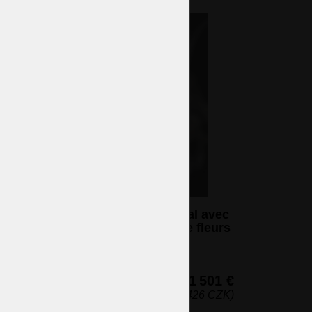
Lampe de table à 3 bras en cristal avec
3 vases taillés PK500 décorés de fleurs
en or 24K et émail
3 ampoules (non incluses)
61 x 50 cm (h x l)
1 501 €
(36 426 CZK)