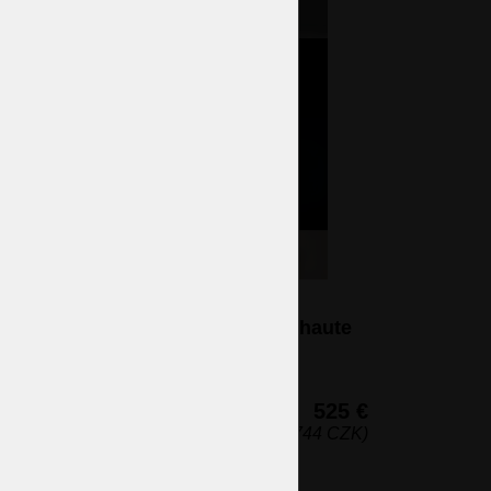
Lustre à panier en surface à 3
ampoules, décoré d'un émail de haute
qualité
3 ampoules (non incluses)
20 x 34 cm (h x l)
525 €
(12 744 CZK)