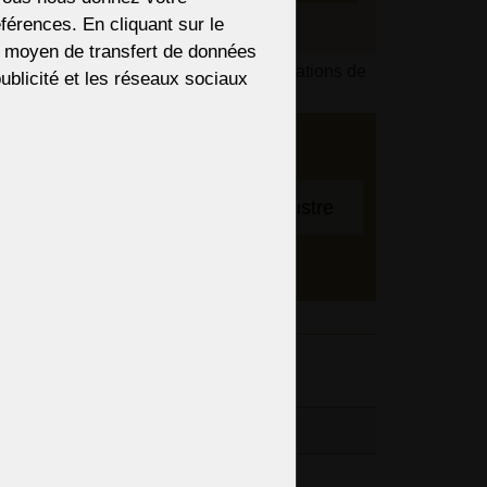
férences. En cliquant sur le
re moyen de transfert de données
s du paiement en fonction de vos informations de
 publicité et les réseaux sociaux
 Nous
bre
Pour ajuster le lustre
entifs,
spension
entaires
14,17“
,84“