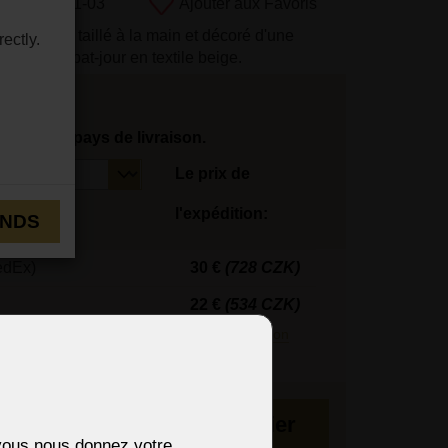
uit:
S651-1-03
Ajouter aux Favoris
e de cristal taillé à la main et décoré d'une
ectly.
d doré. L'abat-jour en textile beige.
tionnez le pays de livraison.
Le prix de
l'expédition:
ENDS
edEx)
30 €
(728 CZK)
22 €
(534 CZK)
édiés en 3 jours.
En savoir plus sur la livraison
emaines
Au panier
i vous nous donnez votre