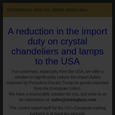
(0)
×
Informations pour les clients américains
(0)
CS
EN
DE
FR
Expédition à:
Czech
A reduction in the import
Menu
Republic
duty on crystal
Lampes
Lampes de table
Lampes à bras en verre
chandeliers and lamps
Lampes de table en cristal taillé
Lampe de table à 3 bras en cristal avec 3 vases taillés PK500
to the USA
décorés de fleurs en or 24K et émail
Lampe de table à 3 bras en
For customers, especially from the USA, we offer a
solution to significantly reduce the import duties
cristal avec 3 vases taillés
imposed by President Donald Trump on goods imported
PK500 décorés de fleurs en or
from the European Union.
24K et émail
We have a reasonable solution for you, just write to us
for information at:
sales@vesteglass.com
The current import tariff for the US's European trading
partners is at least ten percent.