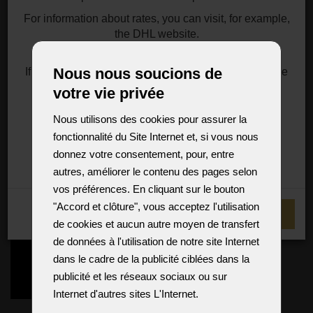
For information about rates, you can visit, for example,
the DHL website.
https://mygts.dhl.com/
Nous nous soucions de
If necessary, please contact (you or your importer) the
US Customs directly.
votre vie privée
Thank you for your support and understanding
Nous utilisons des cookies pour assurer la
Best regards
fonctionnalité du Site Internet et, si vous nous
Zdenek Kleprlík
donnez votre consentement, pour, entre
+420.721.724.849
autres, améliorer le contenu des pages selon
vos préférences. En cliquant sur le bouton
"Accord et clôture", vous acceptez l'utilisation
JE COMPRENDS
de cookies et aucun autre moyen de transfert
de données à l'utilisation de notre site Internet
dans le cadre de la publicité ciblées dans la
publicité et les réseaux sociaux ou sur
Internet d'autres sites L'Internet.