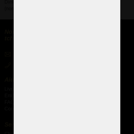
Dimensions (l x h) : 89 x 76 cm, 8 ampoules E14/E12
(norme américaine).
Nous vendons des lustres en cristal
tchèques partout dans le monde
sales@czechchandeliers.com
+420 721 724 849
Aide
Livraison des produits
Enlèvement personnel des marchandises
FAQ - Questions fréquemment posées
Conditions générales de vente
Services complémentaires
Chandeliers antiques