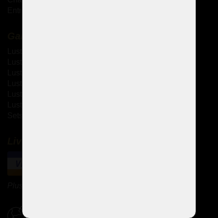
Entretien des lustres en cristal
Galerie
Lustres à bras métallique
Lustres à bras en verre
Lustres thérésiennes
Lustres en laiton moulé
Lustres à strass
Lustres design
Sets de design
Livraison et paiement
Plus de méthodes de paiement