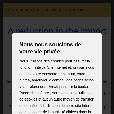
(0)
×
Informations pour les clients américains
(0)
CS
EN
DE
FR
Expédition à:
Czech
A reduction in the import
Menu
Republic
duty on crystal
Salle d'exposition
Murano style chandeliers
Nous nous soucions de
chandeliers and lamps
Lustres de Murano bleus ornés de fleurs - mélange de verre
votre vie privée
transparent et de verre coloré
to the USA
Nous utilisons des cookies pour assurer la
Lustres de Murano bleus
fonctionnalité du Site Internet et, si vous nous
ornés de fleurs - mélange de
For customers, especially from the USA, we offer a
donnez votre consentement, pour, entre
solution to significantly reduce the import duties
verre transparent et de verre
autres, améliorer le contenu des pages selon
imposed by President Donald Trump on goods imported
coloré
vos préférences. En cliquant sur le bouton
from the European Union.
"Accord et clôture", vous acceptez l'utilisation
We have a reasonable solution for you, just write to us
Voici deux exemples typiques de lustres MURANO,
for information at:
sales@vesteglass.com
de cookies et aucun autre moyen de transfert
composés d'éléments en cristal transparent et d'éléments
de données à l'utilisation de notre site Internet
The current import tariff for the US's European trading
décoratifs bleus. La couleur bleue du verre peut présenter
dans le cadre de la publicité ciblées dans la
partners is at least ten percent.
de nombreuses nuances, allant d'un bleu ciel délicat à un