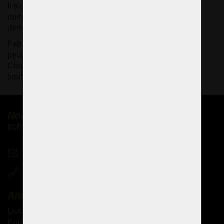
Il s'agit d'exemples de traitement du verre ; la taille et le
nombre de branches sont déterminés en fonction des
demandes du client.
Fabrication de lustres sur mesure. La couleur du lustre
peut être modifiée sur demande.
Chaque pièce est une pièce unique, réalisée selon les
souhaits du client.
Nous vendons des lustres en cristal
tchèques partout dans le monde
sales@czechchandeliers.com
+420 721 724 849
Aide
Livraison des produits
Enlèvement personnel des marchandises