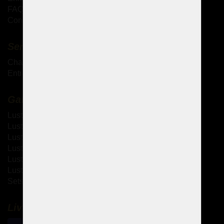
FAQ - Questions fréquemment posées
Conditions générales de vente
Services complémentaires
Chandeliers antiques
Entretien des lustres en cristal
Galerie
Lustres à bras métallique
Lustres à bras en verre
Lustres thérésiennes
Lustres en laiton moulé
Lustres à strass
Lustres design
Sets de design
Livraison et paiement